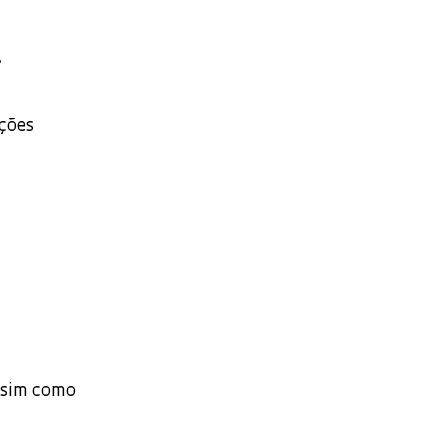
a
ções
assim como