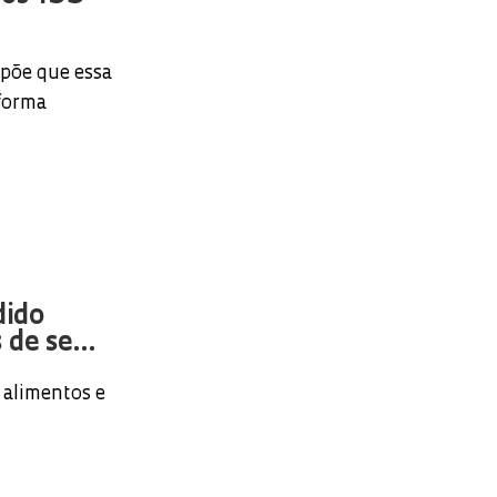
opõe que essa
forma
dido
de se...
 alimentos e