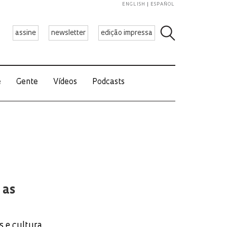
ENGLISH
ESPAÑOL
assine
newsletter
edição impressa
e
Gente
Vídeos
Podcasts
 as
s e cultura