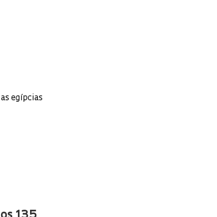
as egípcias
nos 135