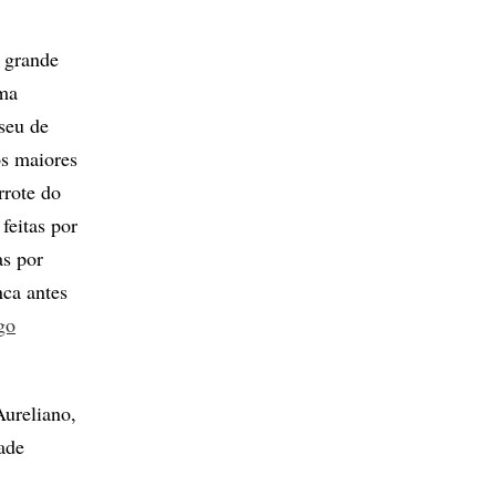
a grande
uma
seu de
os maiores
rrote do
feitas por
as por
nca antes
go
Aureliano,
ade