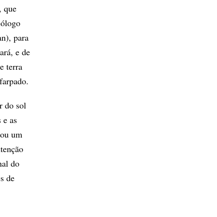
, que
eólogo
an), para
ará, e de
e terra
 farpado.
r do sol
 e as
atou um
ntenção
nal do
es de