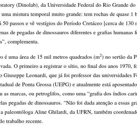
ratory (Dinolab), da Universidade Federal do Rio Grande do
 uma mistura temporal muito grande: tem rochas de quase 1 b
á 50 passos e vê vestígios do Período Cretáceo [cerca de 130 
enas de pegadas de dinossauros diferentes e grafias humanas f
ás”, complementa.
2
ro é uma área de 15 mil metros quadrados (m
) no sertão da 
ada. O primeiro a registrar o sítio, no final dos anos 1970, f
no Giuseppe Leonardi, que já foi professor das universidades F
tadual de Ponta Grossa (UEPG) e atualmente está aposentado
ou as marcas, ou petroglifos, como uma “grafia dos índios carir
elas pegadas de dinossauros. “Não foi dada atenção a essas gr
a paleontóloga Aline Ghilardi, da UFRN, também coordenad
do trabalho recente.