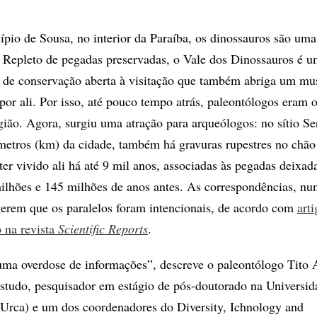
ípio de Sousa, no interior da Paraíba, os dinossauros são um
. Repleto de pegadas preservadas, o Vale dos Dinossauros é 
 de conservação aberta à visitação que também abriga um mu
por ali. Por isso, até pouco tempo atrás, paleontólogos eram 
gião. Agora, surgiu uma atração para arqueólogos: no sítio Se
ômetros (km) da cidade, também há gravuras rupestres no chão 
er vivido ali há até 9 mil anos, associadas às pegadas deixad
ilhões e 145 milhões de anos antes. As correspondências, nu
ugerem que os paralelos foram intencionais, de acordo com
arti
 na revista
Scientific Reports
.
uma overdose de informações”, descreve o paleontólogo Tito 
studo, pesquisador em estágio de pós-doutorado na Universid
(Urca) e um dos coordenadores do Diversity, Ichnology and