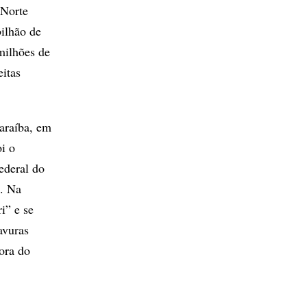
 Norte
ilhão de
milhões de
eitas
Paraíba, em
oi o
ederal do
. Na
i” e se
avuras
ora do