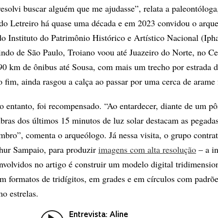
resolvi buscar alguém que me ajudasse”, relata a paleontóloga
 do Letreiro há quase uma década e em 2023 convidou o arqu
o Instituto do Patrimônio Histórico e Artístico Nacional (Iph
aindo de São Paulo, Troiano voou até Juazeiro do Norte, no Ce
190 km de ônibus até Sousa, com mais um trecho por estrada d
Ao fim, ainda rasgou a calça ao passar por uma cerca de arame
o entanto, foi recompensado. “Ao entardecer, diante de um pô
bras dos últimos 15 minutos de luz solar destacam as pegadas
mbro”, comenta o arqueólogo. Já nessa visita, o grupo contr
thur Sampaio, para produzir
imagens com alta resolução
– a i
nvolvidos no artigo é construir um modelo digital tridimensio
têm formatos de tridígitos, em grades e em círculos com padrõ
o estrelas.
Entrevista: Aline