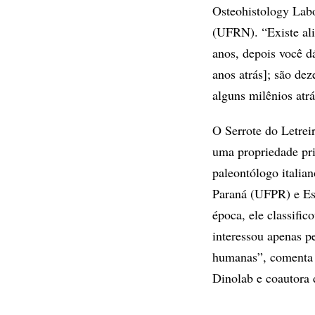
Osteohistology Labo
(UFRN). “Existe ali
anos, depois você d
anos atrás]; são dez
alguns milênios atr
O Serrote do Letrei
uma propriedade priv
paleontólogo italia
Paraná (UFPR) e Es
época, ele classific
interessou apenas p
humanas”, comenta 
Dinolab e coautora 