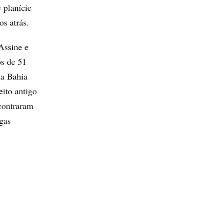
 planície
os atrás.
Assine e
s de 51
na Bahia
eito antigo
contraram
igas