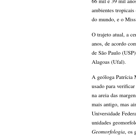
66 mil e 39 mil ano
ambientes tropicais
do mundo, e o Missi
O trajeto atual, a c
anos, de acordo com
de São Paulo (USP),
Alagoas (Ufal).
A geóloga Patrícia 
usado para verificar
na areia das margen
mais antigo, mas ai
Universidade Feder
unidades geomorfoló
Geomorfologia
, os