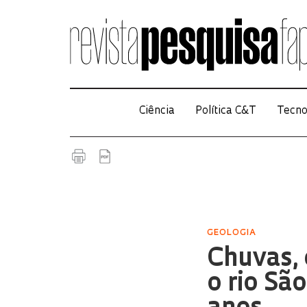
Ciência
Política C&T
Tecno
GEOLOGIA
Chuvas,
o rio Sã