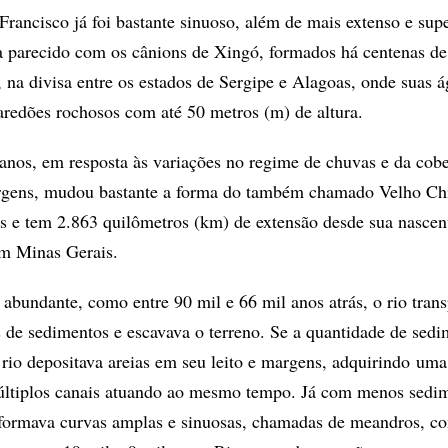
Francisco já foi bastante sinuoso, além de mais extenso e supe
 parecido com os cânions de Xingó, formados há centenas de
, na divisa entre os estados de Sergipe e Alagoas, onde suas 
aredões rochosos com até 50 metros (m) de altura.
anos, em resposta às variações no regime de chuvas e da cobe
rgens, mudou bastante a forma do também chamado Velho Chi
s e tem 2.863 quilômetros (km) de extensão desde sua nascen
em Minas Gerais.
abundante, como entre 90 mil e 66 mil anos atrás, o rio tran
 de sedimentos e escavava o terreno. Se a quantidade de sedi
rio depositava areias em seu leito e margens, adquirindo um
últiplos canais atuando ao mesmo tempo. Já com menos sedi
formava curvas amplas e sinuosas, chamadas de meandros, c