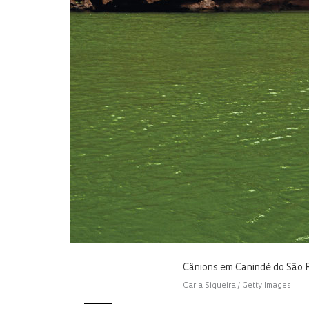
Cânions em Canindé do São Fr
Carla Siqueira / Getty Images