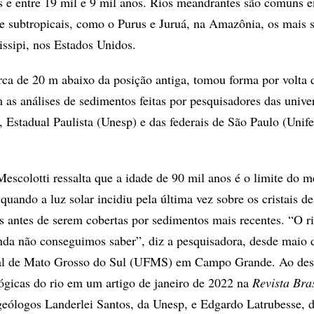
s e entre 19 mil e 9 mil anos. Rios meandrantes são comuns 
 e subtropicais, como o Purus e Juruá, na Amazônia, os mais 
ssipi, nos Estados Unidos.
erca de 20 m abaixo da posição antiga, tomou forma por volta 
 as análises de sedimentos feitas por pesquisadores das unive
 Estadual Paulista (Unesp) e das federais de São Paulo (Unife
Mescolotti ressalta que a idade de 90 mil anos é o limite do 
 quando a luz solar incidiu pela última vez sobre os cristais d
s antes de serem cobertas por sedimentos mais recentes. “O ri
nda não conseguimos saber”, diz a pesquisadora, desde maio 
al de Mato Grosso do Sul (UFMS) em Campo Grande. Ao desc
gicas do rio em um artigo de janeiro de 2022 na
Revista Bras
 geólogos Landerlei Santos, da Unesp, e Edgardo Latrubesse, 