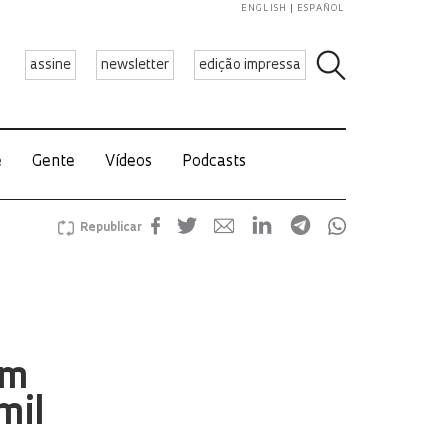
ENGLISH
ESPAÑOL
assine
newsletter
edição impressa
e
Gente
Vídeos
Podcasts
Republicar
am
mil