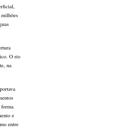
rficial,
 milhões
águas
rtura
co. O rio
te, na
sportava
mentos
a forma
mento e
omo entre