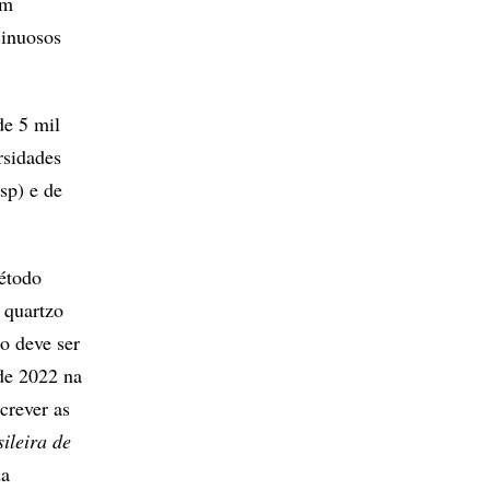
em
sinuosos
de 5 mil
rsidades
sp) e de
método
e quartzo
o deve ser
de 2022 na
rever as
ileira de
da