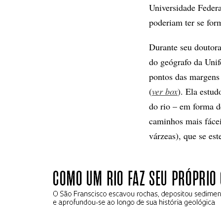
Universidade Federa
poderiam ter se form
Durante seu doutora
do geógrafo da Uni
pontos das margens 
(
ver box
). Ela estud
do rio – em forma 
caminhos mais fáceis
várzeas), que se es