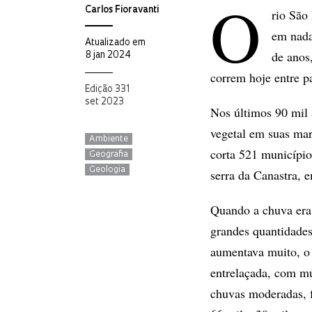
O
Carlos Fioravanti
rio São 
em nada
Atualizado em
de anos
8 jan 2024
correm hoje entre p
Edição 331
set 2023
Nos últimos 90 mil 
vegetal em suas ma
Ambiente
corta 521 município
Geografia
Geologia
serra da Canastra, 
Quando a chuva era 
grandes quantidades
aumentava muito, o 
entrelaçada, com m
chuvas moderadas, 