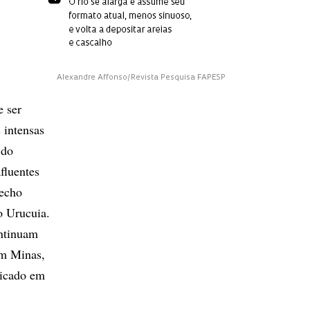
Alexandre Affonso/Revista Pesquisa FAPESP
e ser
 intensas
 do
fluentes
recho
o Urucuia.
ontinuam
em Minas,
dicado em