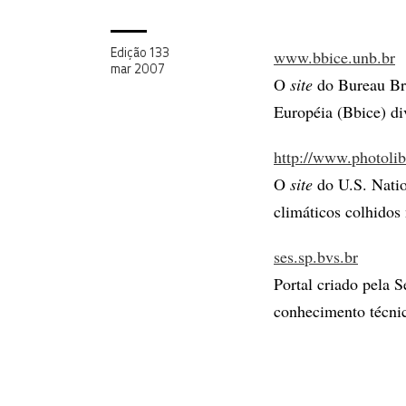
www.bbice.unb.br
Edição 133
mar 2007
O
site
do Bureau Bra
Européia (Bbice) di
http://www.photoli
O
site
do U.S. Natio
climáticos colhidos
ses.sp.bvs.br
Portal criado pela 
conhecimento técnico