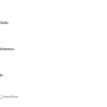
União
enômenos
do
Republicar