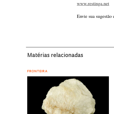
www.restinga.net
Envie sua sugestão d