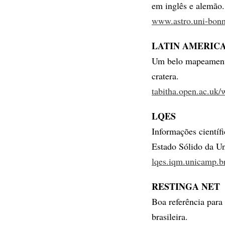
em inglês e alemão.
www.astro.uni-bonn
LATIN AMERIC
Um belo mapeamento
cratera.
tabitha.open.ac.uk
LQES
Informações científ
Estado Sólido da U
lqes.iqm.unicamp.b
RESTINGA NET
Boa referência para 
brasileira.