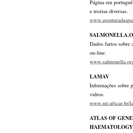
Página em português
e teorias diversas.
www.aventuradaspart
SALMONELLA.
Dados fartos sobre 
on-line.
www.salmonella.or
LAMAV
Informações sobre pe
vidros.
www.nit.ufscar.br/
ATLAS OF GENE
HAEMATOLOGY