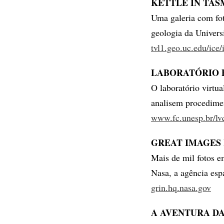
KETTLE IN TAS
Uma galeria com fo
geologia da Univers
tvl1.geo.uc.edu/ice
LABORATÓRIO 
O laboratório virtu
analisem procedimen
www.fc.unesp.br/lv
GREAT IMAGES 
Mais de mil fotos e
Nasa, a agência esp
grin.hq.nasa.gov
A AVENTURA DA