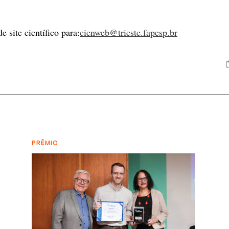
e site científico para:
cienweb@trieste.fapesp.br