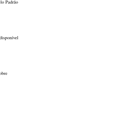
elo Padrão
disponível
sobre