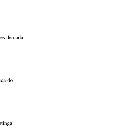
es de cada
ica do
stinga