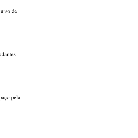
curso de
udantes
paço pela