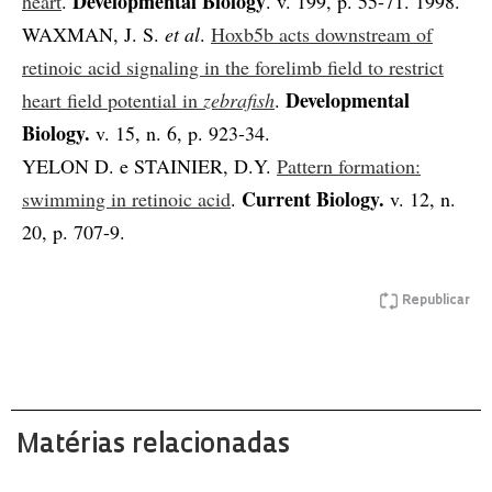
Developmental Biology
heart
.
. v. 199, p. 55-71. 1998.
WAXMAN, J. S.
et al
.
Hoxb5b acts downstream of
retinoic acid signaling in the forelimb field to restrict
Developmental
heart field potential in
zebrafish
.
Biology.
v. 15, n. 6, p. 923-34.
YELON D. e STAINIER, D.Y.
Pattern formation:
Current Biology.
swimming in retinoic acid
.
v. 12, n.
20, p. 707-9.
Republicar