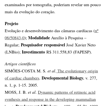
examinados por tomografia, poderiam revelar um pouco
mais da evolução do coração.
Projeto
Evolução e desenvolvimento das câmaras cardíacas (
nº
Modalidade
06/50843-0
);
Auxílio à Pesquisa –
Pesquisador responsável
Regular;
José Xavier Neto
Investimento
(LNBio);
R$ 311.558,83 (FAPESP).
Artigos científicos
SIMÕES-COSTA M. S.
et al
.
The evolutionary origin
Developmental Biology.
of cardiac chambers
.
v. 277,
n. 1, p. 1-15. 2005.
MOSS, J. B.
et al
.
Dynamic patterns of retinoic acid
synthesis and response in the developing mammalian