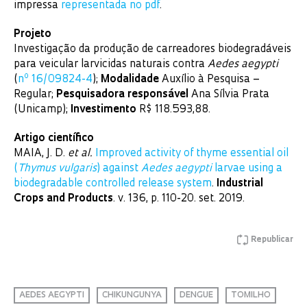
impressa
representada no pdf
.
Projeto
Investigação da produção de carreadores biodegradáveis
para veicular larvicidas naturais contra
Aedes aegypti
o
(
n
16/09824-4
);
Modalidade
Auxílio à Pesquisa –
Regular;
Pesquisadora responsável
Ana Sílvia Prata
(Unicamp);
Investimento
R$ 118.593,88.
Artigo científico
MAIA, J. D.
et al
.
Improved activity of thyme essential oil
(
Thymus vulgaris
) against
Aedes aegypti
larvae using a
biodegradable controlled release system
.
Industrial
Crops and Products
. v. 136, p. 110-20. set. 2019.
Republicar
AEDES AEGYPTI
CHIKUNGUNYA
DENGUE
TOMILHO