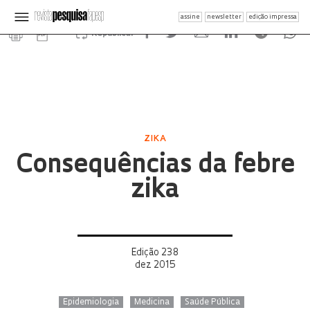
assine
newsletter
edição impressa
Republicar
ZIKA
Consequências da febre
zika
Edição 238
dez 2015
Epidemiologia
Medicina
Saúde Pública