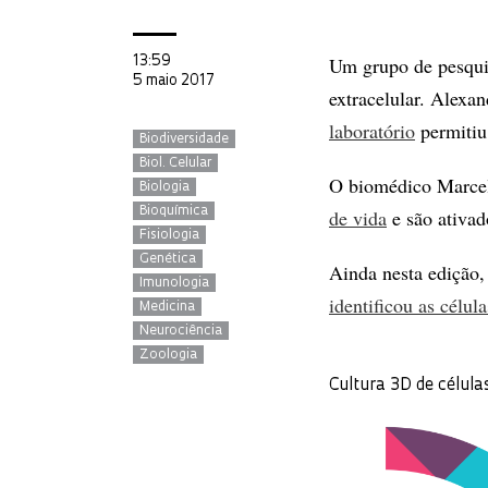
Um grupo de pesquisa
13:59
5 maio 2017
extracelular. Alexa
laboratório
permitiu 
Biodiversidade
Biol. Celular
O biomédico Marcel
Biologia
Bioquímica
de vida
e são ativado
Fisiologia
Genética
Ainda nesta edição,
Imunologia
identificou as célu
Medicina
Neurociência
Zoologia
Cultura 3D de célula