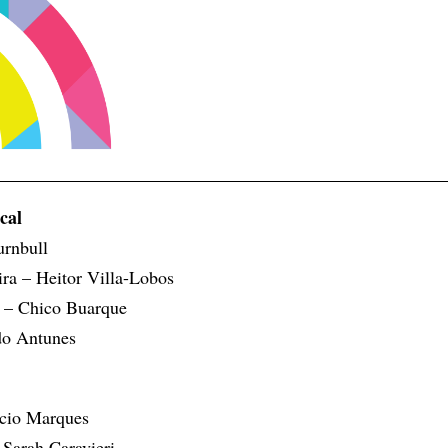
cal
rnbull
ira – Heitor Villa-Lobos
 – Chico Buarque
do Antunes
ício Marques
: Sarah Caravieri