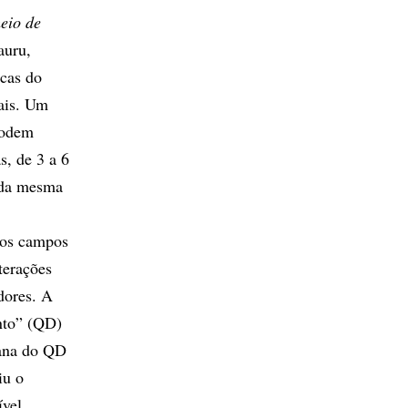
eio de
auru,
icas do
ais. Um
podem
s, de 3 a 6
 da mesma
 os campos
terações
adores. A
nto” (QD)
iana do QD
iu o
ível