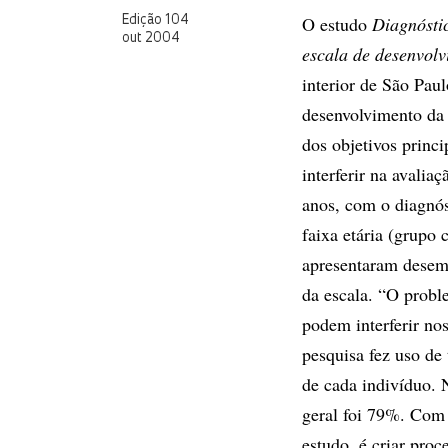
O estudo
Diagnóstic
Edição 104
out 2004
escala de desenvol
interior de São Pau
desenvolvimento da
dos objetivos princ
interferir na avalia
anos, com o diagnó
faixa etária (grupo
apresentaram desem
da escala. “O probl
podem interferir nos
pesquisa fez uso de
de cada indivíduo.
geral foi 79%. Com 
estudo, é criar pro