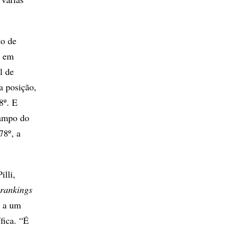
.
to de
o em
l de
a posição,
8º. E
campo do
8º, a
illi,
rankings
, a um
fica. “É