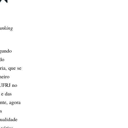
anking
egundo
 do
ia, que se
meiro
 UFRJ no
 e das
nte, agora
s
qualidade
 várias