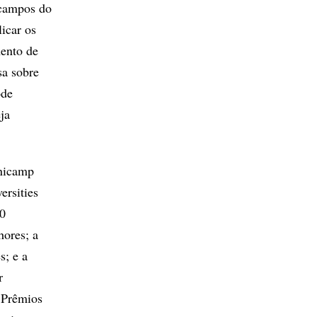
 campos do
icar os
mento de
sa sobre
ode
ja
Unicamp
rsities
50
hores; a
s; e a
r
 Prêmios