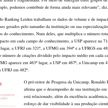
emplo, podemos contribuir de forma ainda mais relevante”, diz
 do Ranking Leiden trabalham os dados de volume e de impac
ses gerados pelo tamanho da instituição ou sua especializaçã
s do conhecimento. Num deles, que multiplica o número tota
mpacto em cada campo do conhecimento, a USP aparece na 71
 lugar, a UFRJ em 321º, a UFMG em 394º e a UFRGS em 48
 o número de citações dividido pelo impacto médio em cada 
MG aparece em 463º lugar, a USP em 467º, a Unicamp em 47
 UFRJ em 482º.
O pró-reitor de Pesquisa da Unicamp, Ronaldo P
afirma que o desempenho de sua instituição em
está relacionado, além da excelência acadêmica
esforço de dar visibilidade à sua produção cientí