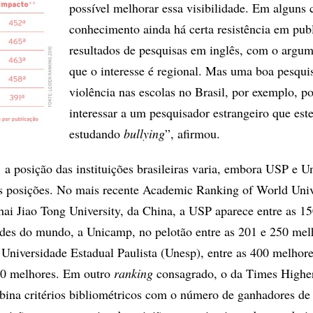
possível melhorar essa visibilidade. Em alguns
conhecimento ainda há certa resistência em publ
resultados de pesquisas em inglês, com o argu
que o interesse é regional. Mas uma boa pesqui
violência nas escolas no Brasil, por exemplo, p
interessar a um pesquisador estrangeiro que este
estudando
bullying
”, afirmou.
,
a posição das instituições brasileiras varia, embora USP e 
s posições. No mais recente Academic Ranking of World Unive
i Jiao Tong University, da China, a USP aparece entre as 1
des do mundo, a Unicamp, no pelotão entre as 201 e 250 mel
iversidade Estadual Paulista (Unesp), entre as 400 melhore
0 melhores. Em outro
ranking
consagrado, o da Times Highe
bina critérios bibliométricos com o número de ganhadores de