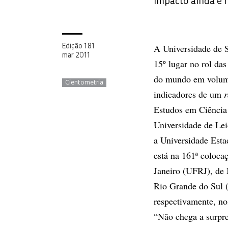
impacto ainda é r
A Universidade de 
Edição 181
mar 2011
15º lugar no rol da
do mundo em volum
Cientometria
indicadores de um
r
Estudos em Ciência
Universidade de Lei
a Universidade Est
está na 161ª colocaç
Janeiro (UFRJ), de
Rio Grande do Sul
respectivamente, no
“Não chega a surpre