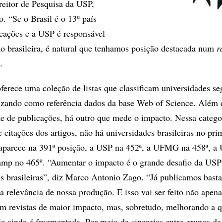
-reitor de Pesquisa da USP,
 “Se o Brasil é o 13º país
cações e a USP é responsável
 brasileira, é natural que tenhamos posição destacada num
r
.
erece uma coleção de listas que classificam universidades s
tilizando como referência dados da base Web of Science. Além
e de publicações, há outro que mede o impacto. Nessa categor
citações dos artigos, não há universidades brasileiras no pri
parece na 391ª posição, a USP na 452ª, a UFMG na 458ª, a
amp no 465º. “Aumentar o impacto é o grande desafio da USP
s brasileiras”, diz Marco Antonio Zago. “Já publicamos basta
a relevância de nossa produção. E isso vai ser feito não apena
m revistas de maior impacto, mas, sobretudo, melhorando a 
je ainda é fragmentada. Por meio de sinergias entre grupos de