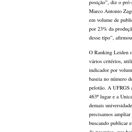
posição”, diz o pró
Marco Antonio Zago.
em volume de publi
por 23% da produção
desse tipo”, afirmou
O Ranking Leiden of
vários critérios, u
indicador por volum
baseia no número de 
pelotão. A UFRGS a
463º lugar e a Unic
demais universidade
precisamos ampliar 
buscando publicar e
da pesquisa, que ho