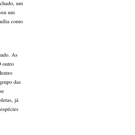
achado, um
eveu um
mília como
undo. As
O outro
dentro
 grupo das
se
letas, já
 espécies