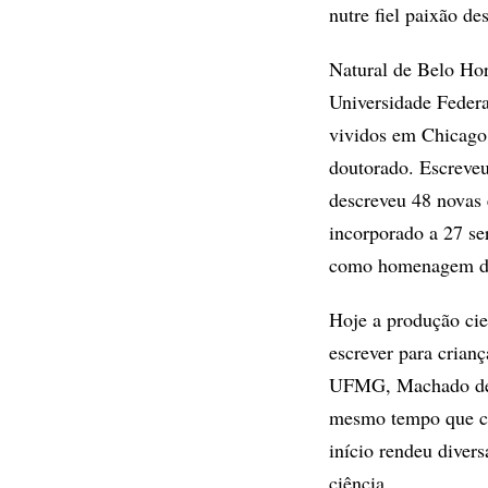
nutre fiel paixão de
Natural de Belo Ho
Universidade Feder
vividos em Chicago,
doutorado. Escreveu
descreveu 48 novas 
incorporado a 27 ser
como homenagem de 
Hoje a produção cie
escrever para crian
UFMG, Machado desco
mesmo tempo que con
início rendeu divers
ciência.