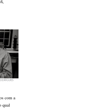
s,
RODRIGUES
tos com a
o qual