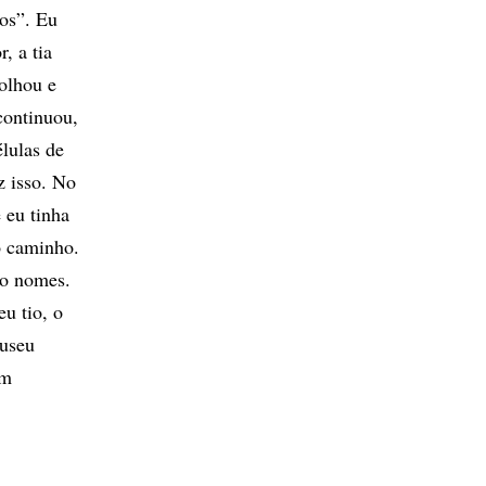
cos”. Eu
, a tia
olhou e
continuou,
lulas de
z isso. No
 eu tinha
o caminho.
co nomes.
u tio, o
Museu
em