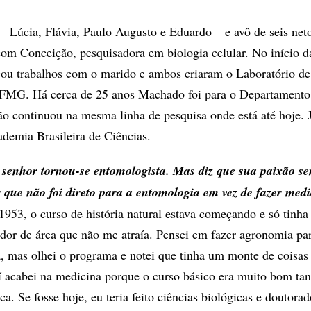
 – Lúcia, Flávia, Paulo Augusto e Eduardo – e avô de seis net
m Conceição, pesquisadora em biologia celular. No início da
icou trabalhos com o marido e ambos criaram o Laboratório de
FMG. Há cerca de 25 anos Machado foi para o Departamento
o continuou na mesma linha de pesquisa onde está até hoje. J
ademia Brasileira de Ciências.
 senhor tornou-se entomologista. Mas diz que sua paixão se
r que não foi direto para a entomologia em vez de fazer med
953, o curso de história natural estava começando e só tin
ador de área que não me atraía. Pensei em fazer agronomia pa
, mas olhei o programa e notei que tinha um monte de coisas
 acabei na medicina porque o curso básico era muito bom tan
ca. Se fosse hoje, eu teria feito ciências biológicas e doutora