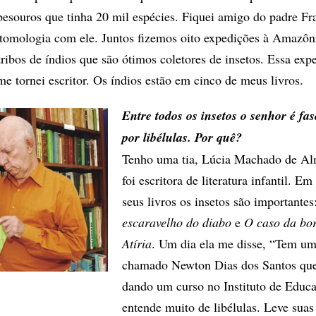
esouros que tinha 20 mil espécies. Fiquei amigo do padre Fr
ntomologia com ele. Juntos fizemos oito expedições à Amazôn
ibos de índios que são ótimos coletores de insetos. Essa expe
e tornei escritor. Os índios estão em cinco de meus livros.
Entre todos os insetos o senhor é fa
por libélulas. Por quê?
Tenho uma tia, Lúcia Machado de Al
foi escritora de literatura infantil. Em
seus livros os insetos são importantes
escaravelho do diabo
e
O caso da bor
Atíria
. Um dia ela me disse, “Tem um
chamado Newton Dias dos Santos que
dando um curso no Instituto de Educ
entende muito de libélulas. Leve suas 