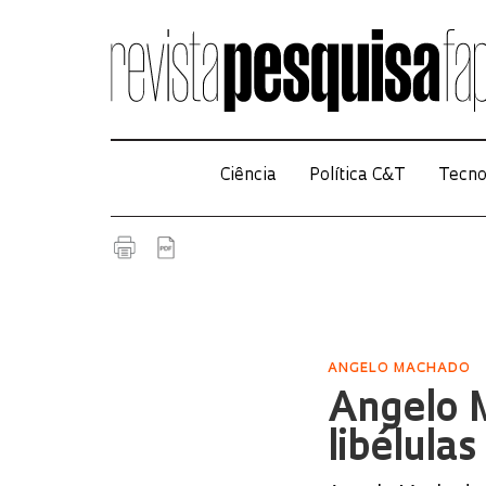
Ciência
Política C&T
Tecno
ANGELO MACHADO
Angelo M
libélulas