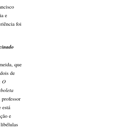
ancisco
ia e
riência foi
scinado
meida, que
 dois de
:
O
boleta
 professor
 está
ação e
libélulas