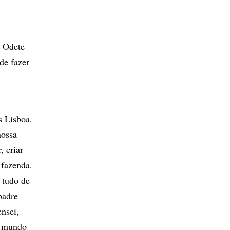
e Odete
de fazer
s Lisboa.
nossa
, criar
 fazenda.
 tudo de
padre
ensei,
o mundo