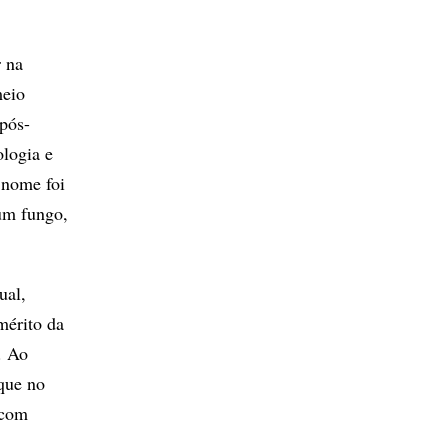
 na
meio
pós-
ologia e
 nome foi
 um fungo,
ual,
mérito da
. Ao
que no
 com