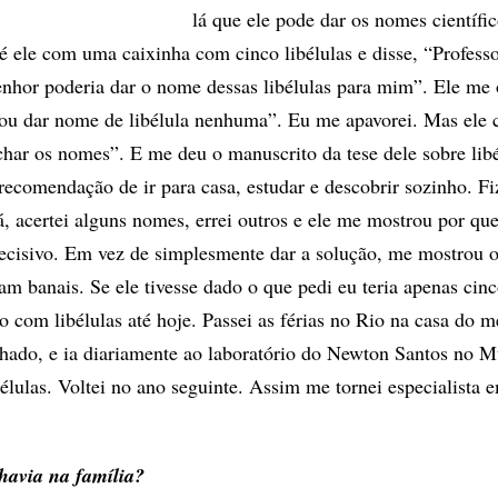
lá que ele pode dar os nomes científi
té ele com uma caixinha com cinco libélulas e disse, “Professor
enhor poderia dar o nome dessas libélulas para mim”. Ele me 
ou dar nome de libélula nenhuma”. Eu me apavorei. Mas ele 
ar os nomes”. E me deu o manuscrito da tese dele sobre libé
ecomendação de ir para casa, estudar e descobrir sozinho. Fi
lá, acertei alguns nomes, errei outros e ele me mostrou por que
decisivo. Em vez de simplesmente dar a solução, me mostrou 
ram banais. Se ele tivesse dado o que pedi eu teria apenas cin
com libélulas até hoje. Passei as férias no Rio na casa do me
hado, e ia diariamente ao laboratório do Newton Santos no 
élulas. Voltei no ano seguinte. Assim me tornei especialista 
havia na família?