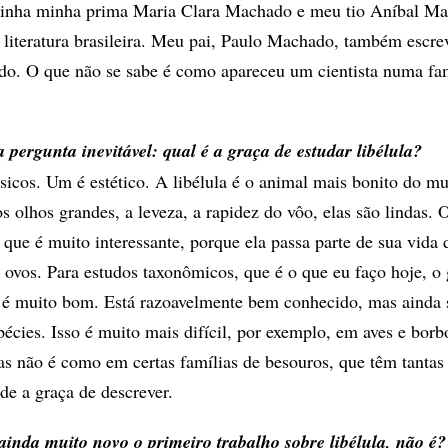
 tinha minha prima Maria Clara Machado e meu tio Aníbal M
literatura brasileira. Meu pai, Paulo Machado, também escr
ado. O que não se sabe é como apareceu um cientista numa fa
pergunta inevitável: qual é a graça de estudar libélula?
sicos. Um é estético. A libélula é o animal mais bonito do m
os olhos grandes, a leveza, a rapidez do vôo, elas são lindas. 
 que é muito interessante, porque ela passa parte de sua vida 
 ovos. Para estudos taxonômicos, que é o que eu faço hoje, o
) é muito bom. Está razoavelmente bem conhecido, mas ainda 
cies. Isso é muito mais difícil, por exemplo, em aves e borbo
s não é como em certas famílias de besouros, que têm tantas
de a graça de descrever.
ainda muito novo o primeiro trabalho sobre libélula, não é?