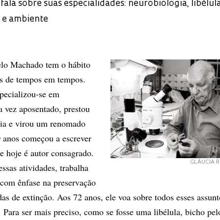
la sobre suas especialidades: neurobiologia, libélula
il e ambiente
lo Machado tem o hábito
os de tempos em tempos.
pecializou-se em
 vez aposentado, prestou
ia e virou um renomado
 anos começou a escrever
 e hoje é autor consagrado.
GLÁUCIA 
ssas atividades, trabalha
 com ênfase na preservação
as de extinção. Aos 72 anos, ele voa sobre todos esses assun
 Para ser mais preciso, como se fosse uma libélula, bicho pel