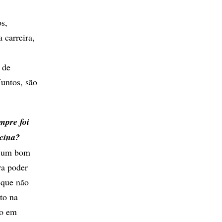
os,
 carreira,
 de
untos, são
mpre foi
icina?
ha um bom
ra poder
 que não
to na
do em