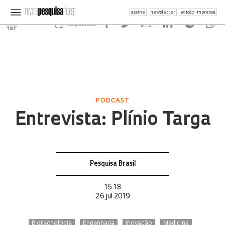
assine
newsletter
edição impressa
Republicar
PODCAST
Entrevista: Plínio Targa
Pesquisa Brasil
15:18
26 jul 2019
Biotecnologia
Engenharia
Inovação
Medicina