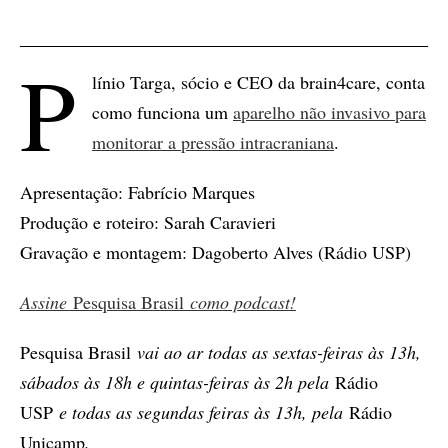
P
línio Targa, sócio e CEO da brain4care, conta
como funciona um
aparelho não invasivo para
monitorar a pressão intracraniana
.
Apresentação: Fabrício Marques
Produção e roteiro: Sarah Caravieri
Gravação e montagem: Dagoberto Alves (Rádio USP)
Assine
Pesquisa Brasil
como podcast!
Pesquisa Brasil
vai ao ar todas as sextas-feiras às 13h,
sábados às 18h e quintas-feiras às 2h pela
Rádio
USP
e todas as segundas feiras às 13h, pela
Rádio
Unicamp
.