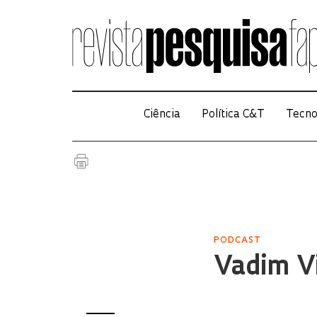
Ciência
Política C&T
Tecno
PODCAST
Vadim Vi