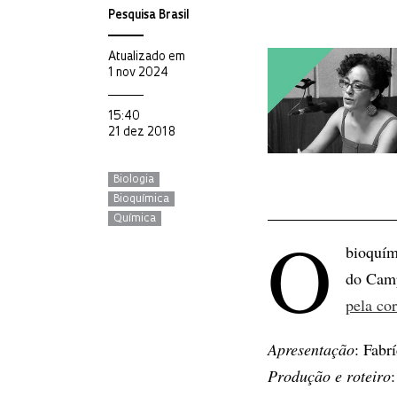
Pesquisa Brasil
Atualizado em
1 nov 2024
15:40
21 dez 2018
Biologia
Bioquímica
Química
O
bioquím
do Camp
pela co
Apresentação
: Fabr
Produção e roteiro