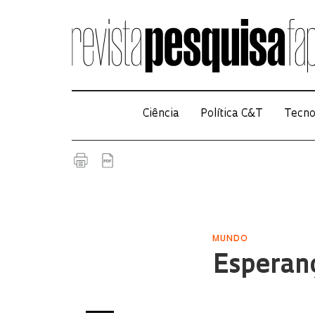
Ciência
Política C&T
Tecno
MUNDO
Esperanç