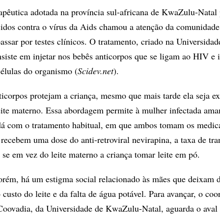
pêutica adotada na província sul-africana de KwaZulu-Natal 
idos contra o vírus da Aids chamou a atenção da comunidade 
assar por testes clínicos. O tratamento, criado na Universidad
siste em injetar nos bebês anticorpos que se ligam ao HIV e
células do organismo (
Scidev.net
).
ticorpos protejam a criança, mesmo que mais tarde ela seja e
eite materno. Essa abordagem permite à mulher infectada am
 dá com o tratamento habitual, em que ambos tomam os medic
recebem uma dose do anti-retroviral nevirapina, a taxa de tr
 se em vez do leite materno a criança tomar leite em pó.
orém, há um estigma social relacionado às mães que deixam 
custo do leite e da falta de água potável. Para avançar, o co
Coovadia, da Universidade de KwaZulu-Natal, aguarda o aval