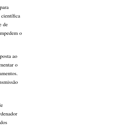
para
científica
e de
 impedem o
xposta ao
amentar o
amentos.
ansmissão
de
ordenador
 dos