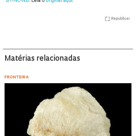
BY-NC-ND
. Leia o
original aqui
.
Republicar