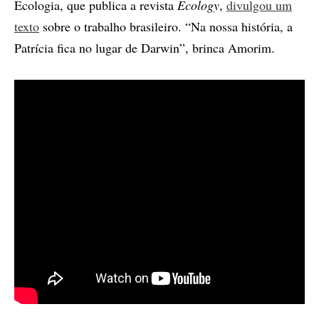
Ecologia, que publica a revista
Ecology
,
divulgou um
texto
sobre o trabalho brasileiro. “Na nossa história, a
Patrícia fica no lugar de Darwin”, brinca Amorim.