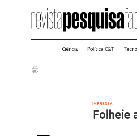
Ciência
Política C&T
Tecno
IMPRESSA
Folheie 