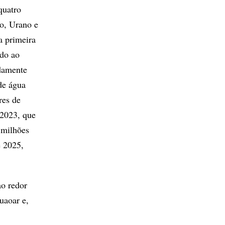
quatro
no, Urano e
a primeira
ado ao
adamente
de água
res de
 2023, que
 milhões
e 2025,
ao redor
uaoar e,