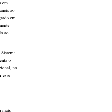
do em
 anéis ao
grado em
lmente
do ao
o Sistema
enta o
cional, no
r esse
u mais