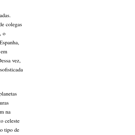
adas.
de colegas
, o
 Espanha,
e em
Dessa vez,
sofisticada
planetas
uras
am na
o celeste
o tipo de