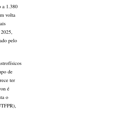
o a 1.380
em volta
ais
 2025,
ado pelo
strofísicos
upo de
rece ter
ron é
ta o
(UTFPR),