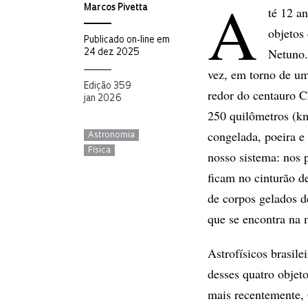
A
Marcos Pivetta
té 12 a
objetos
Publicado on-line em
Netuno.
24 dez 2025
vez, em torno de um
Edição 359
redor do centauro C
jan 2026
250 quilômetros (km
congelada, poeira e
Astronomia
Física
nosso sistema: nos
ficam no cinturão d
de corpos gelados d
que se encontra na 
Astrofísicos brasile
desses quatro objet
mais recentemente, 