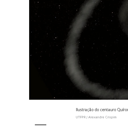
Ilustração do centauro Quíro
UTFPR / Alexandre Crispim