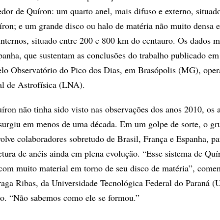
edor de Quíron: um quarto anel, mais difuso e externo, situad
ron; e um grande disco ou halo de matéria não muito densa 
 internos, situado entre 200 e 800 km do centauro. Os dados m
panha, que sustentam as conclusões do trabalho publicado em
elo Observatório do Pico dos Dias, em Brasópolis (MG), oper
l de Astrofísica (LNA).
ron não tinha sido visto nas observações dos anos 2010, os a
 surgiu em menos de uma década. Em um golpe de sorte, o gr
volve colaboradores sobretudo de Brasil, França e Espanha, pa
etura de anéis ainda em plena evolução. “Esse sistema de Quí
com muito material em torno de seu disco de matéria”, comen
Braga Ribas, da Universidade Tecnológica Federal do Paraná 
do. “Não sabemos como ele se formou.”