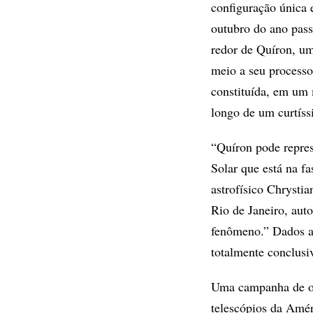
configuração única 
outubro do ano pas
redor de Quíron, u
meio a seu processo 
constituída, em um
longo de um curtíss
“Quíron pode repre
Solar que está na f
astrofísico Chrysti
Rio de Janeiro, aut
fenômeno.” Dados a
totalmente conclusiv
Uma campanha de ob
telescópios da Amér