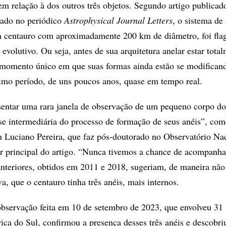
em relação à dos outros três objetos. Segundo artigo publica
sado no periódico
Astrophysical Journal Letters
, o sistema de
m centauro com aproximadamente 200 km de diâmetro, foi fla
evolutivo. Ou seja, antes de sua arquitetura anelar estar tota
 momento único em que suas formas ainda estão se modifican
imo período, de uns poucos anos, quase em tempo real.
sentar uma rara janela de observação de um pequeno corpo d
ase intermediária do processo de formação de seus anéis”, com
an Luciano Pereira, que faz pós-doutorado no Observatório Na
or principal do artigo. “Nunca tivemos a chance de acompanha
nteriores, obtidos em 2011 e 2018, sugeriam, de maneira não
a, que o centauro tinha três anéis, mais internos.
servação feita em 10 de setembro de 2023, que envolveu 31
ica do Sul, confirmou a presença desses três anéis e descobri