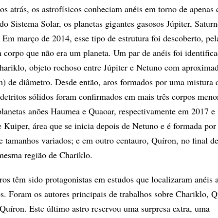
nos atrás, os astrofísicos conheciam anéis em torno de apenas 
 do Sistema Solar, os planetas gigantes gasosos Júpiter, Satur
 Em março de 2014, esse tipo de estrutura foi descoberto, pel
 corpo que não era um planeta. Um par de anéis foi identific
hariklo, objeto rochoso entre Júpiter e Netuno com aproxim
) de diâmetro. Desde então, aros formados por uma mistura 
 detritos sólidos foram confirmados em mais três corpos meno
 planetas anões Haumea e Quaoar, respectivamente em 2017 e
e Kuiper, área que se inicia depois de Netuno e é formada por
e tamanhos variados; e em outro centauro, Quíron, no final d
mesma região de Chariklo.
iros têm sido protagonistas em estudos que localizaram anéis 
os. Foram os autores principais de trabalhos sobre Chariklo, Q
Quíron. Este último astro reservou uma surpresa extra, uma