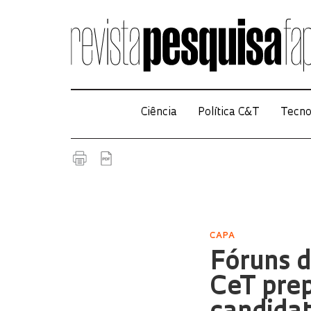
Ciência
Política C&T
Tecno
CAPA
Fóruns d
CeT pre