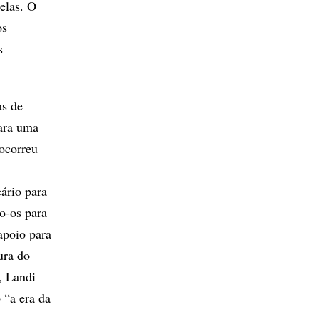
elas. O
os
s
as de
para uma
 ocorreu
ário para
o-os para
apoio para
ura do
, Landi
 “a era da