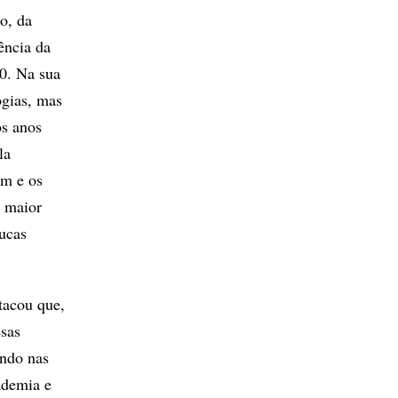
to, da
ência da
0. Na sua
ogias, mas
os anos
la
am e os
e maior
ucas
tacou que,
esas
ando nas
ademia e