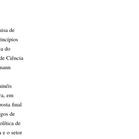
uisa de
incípios
ia do
de Ciência
rmann
ainéis
ira, em
osta final
rgos de
lítica de
 e o setor