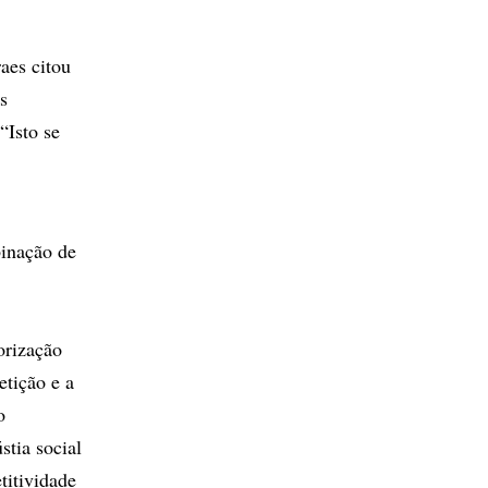
aes citou
s
“Isto se
binação de
orização
etição e a
o
stia social
titividade