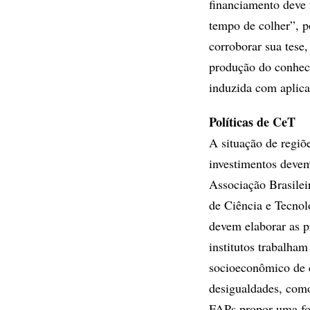
financiamento deve
tempo de colher”, p
corroborar sua tese
produção do conheci
induzida com aplica
Políticas de CeT
A situação de regiõ
investimentos deve
Associação Brasileir
de Ciência e Tecnol
devem elaborar as p
institutos trabalham
socioeconômico de c
desigualdades, como
FAPs propor uma for