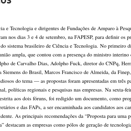
tos
cia e Tecnologia e dirigentes de Fundações de Amparo à Pesq
iram nos dias 3 e 4 de setembro, na FAPESP, para definir os pr
 do sistema brasileiro de Ciência e Tecnologia. No primeiro d
nião ampla, que contou com a presença do ministro interino 
olpho de Carvalho Dias, Adolpho Fuck, diretor do CNPq, He
a Siemens do Brasil, Marcos Francisco de Almeida, da Finep,
udiosos do tema — as propostas foram apresentadas em três p
nal, políticas regionais e pesquisas nas empresas. Na sexta-fe
estrita aos dois fóruns, foi redigido um documento, como prop
retários e das FAPs, a ser encaminhada aos candidatos aos ca
idente. As principais recomendações da “Proposta para uma po
a” destacam as empresas como pólos de geração de tecnologia