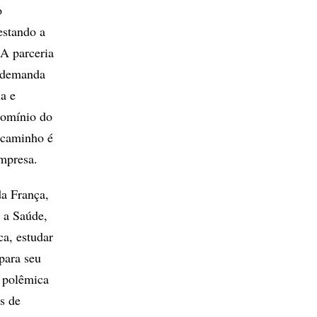
o
estando a
 A parceria
a demanda
ia e
domínio do
o caminho é
empresa.
da França,
 a Saúde,
a, estudar
 para seu
o polêmica
s de