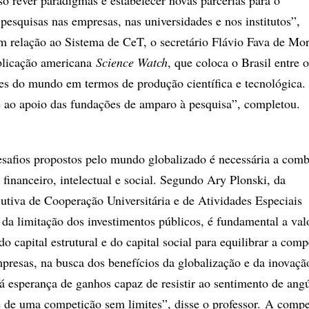
so rever paradigmas e estabelecer novas parcerias para o
pesquisas nas empresas, nas universidades e nos institutos”,
m relação ao Sistema de CeT, o secretário Flávio Fava de Mor
ublicação americana
Science Watch
, que coloca o Brasil entre o
ses do mundo em termos de produção científica e tecnológica. 
 e ao apoio das fundações de amparo à pesquisa”, completou.
esafios propostos pelo mundo globalizado é necessária a com
l: financeiro, intelectual e social. Segundo Ary Plonski, da
tiva de Cooperação Universitária e de Atividades Especiais
 da limitação dos investimentos públicos, é fundamental a val
o capital estrutural e do capital social para equilibrar a comp
presas, na busca dos benefícios da globalização e da inovaçã
á esperança de ganhos capaz de resistir ao sentimento de angú
e de uma competição sem limites”, disse o professor. A compe