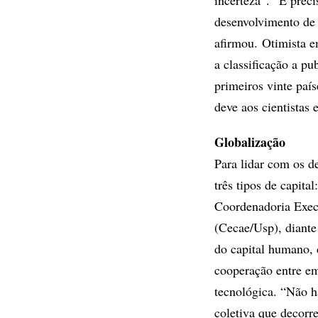
incerteza”. “É preci
desenvolvimento de 
afirmou. Otimista e
a classificação a p
primeiros vinte paí
deve aos cientistas
Globalização
Para lidar com os d
três tipos de capita
Coordenadoria Execu
(Cecae/Usp), diante
do capital humano, d
cooperação entre em
tecnológica. “Não h
coletiva que decorr