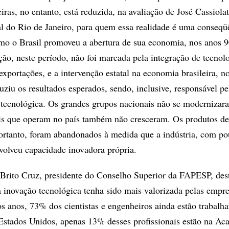
iras, no entanto, está reduzida, na avaliação de José Cassiola
l do Rio de Janeiro, para quem essa realidade é uma conseqü
mo o Brasil promoveu a abertura de sua economia, nos anos 9
ção, neste período, não foi marcada pela integração de tecnol
xportações, e a intervenção estatal na economia brasileira, n
uziu os resultados esperados, sendo, inclusive, responsável pe
a tecnológica. Os grandes grupos nacionais não se modernizar
ais que operam no país também não cresceram. Os produtos d
portanto, foram abandonados à medida que a indústria, com po
volveu capacidade inovadora própria.
Brito Cruz, presidente do Conselho Superior da FAPESP, des
 inovação tecnológica tenha sido mais valorizada pelas empr
os anos, 73% dos cientistas e engenheiros ainda estão trabalh
Estados Unidos, apenas 13% desses profissionais estão na Ac