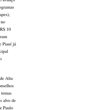
rogramas
apes),
 no
 R$ 10
oram
 Piauí já
cipal
o
 de Alta
onselhos
 temas
s alvo de
iz Paulo