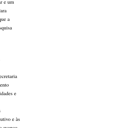
ar e um
Para
que a
squisa
s
ecretaria
mento
idades e
s
utivo e às
ao avanço