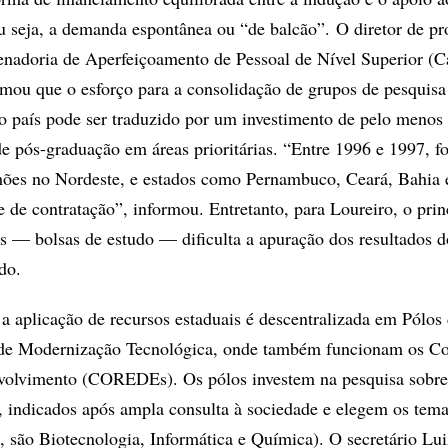
 seja, a demanda espontânea ou “de balcão”. O diretor de p
nadoria de Aperfeiçoamento de Pessoal de Nível Superior (C
rmou que o esforço para a consolidação de grupos de pesquisa
o país pode ser traduzido por um investimento de pelo menos
e pós-graduação em áreas prioritárias. “Entre 1996 e 1997, f
hões no Nordeste, e estados como Pernambuco, Ceará, Bahia e
 de contratação”, informou. Entretanto, para Loureiro, o prin
 — bolsas de estudo — dificulta a apuração dos resultados d
do.
a aplicação de recursos estaduais é descentralizada em Pólos
 de Modernização Tecnológica, onde também funcionam os C
volvimento (COREDEs). Os pólos investem na pesquisa sobre
l, indicados após ampla consulta à sociedade e elegem os tema
, são Biotecnologia, Informática e Química). O secretário Lu