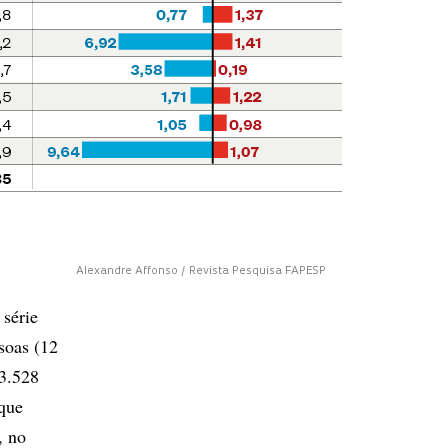
Alexandre Affonso / Revista Pesquisa FAPESP
 série
soas (12
13.528
 que
, no