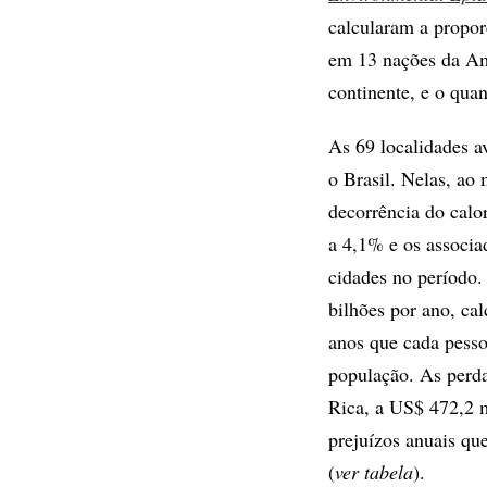
calcularam a propor
em 13 nações da Amé
continente, e o qua
As 69 localidades a
o Brasil. Nelas, ao
decorrência do calo
a 4,1% e os associa
cidades no período.
bilhões por ano, ca
anos que cada pesso
população. As perda
Rica, a US$ 472,2 m
prejuízos anuais qu
(
ver tabela
).