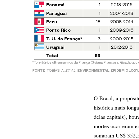
O Brasil, a propósi
histórica mais long
delas capitais), ho
mortes ocorreram em
somaram US$ 352,5 m