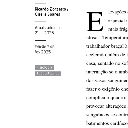
E
Ricardo Zorzetto
levações 
e
Giselle Soares
especial 
mais frág
Atualizado em
21 jul 2025
idosos. Temperatura
trabalhador braçal à
Edição 348
fev 2025
acelerado, além de 
casa, sentado no so
Fisiologia
internação se o amb
Saúde Pública
dos vasos sanguíneo
fazer o oxigênio ch
complica o quadro. 
provocar alterações
sanguíneos se contr
batimentos cardíaco