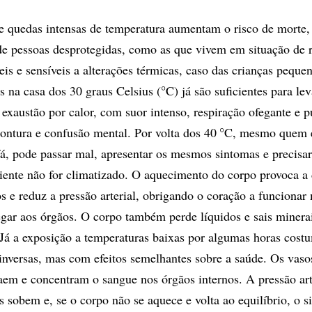
e quedas intensas de temperatura aumentam o risco de morte
de pessoas desprotegidas, como as que vivem em situação de 
eis e sensíveis a alterações térmicas, caso das crianças peque
°
s na casa dos 30 graus Celsius (
C) já são suficientes para le
 exaustão por calor, com suor intenso, respiração ofegante e p
°
tontura e confusão mental. Por volta dos 40
C, mesmo quem 
fá, pode passar mal, apresentar os mesmos sintomas e precisar
iente não for climatizado. O aquecimento do corpo provoca a 
s e reduz a pressão arterial, obrigando o coração a funcionar
egar aos órgãos. O corpo também perde líquidos e sais minera
Já a exposição a temperaturas baixas por algumas horas cost
 inversas, mas com efeitos semelhantes sobre a saúde. Os vaso
aem e concentram o sangue nos órgãos internos. A pressão art
s sobem e, se o corpo não se aquece e volta ao equilíbrio, o s