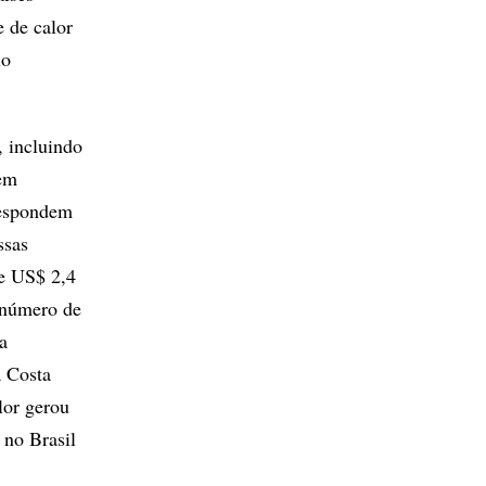
e de calor
no
, incluindo
 em
respondem
ssas
de US$ 2,4
 número de
a
a Costa
lor gerou
 no Brasil