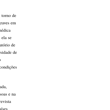
 torno de
graves em
médica
 ela se
atório de
sidade de
o
 condições
ada,
soas e na
evista
aíses