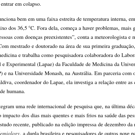
 entrar em colapso.
ciona bem em uma faixa estreita de temperatura interna, em
°
aixo dos 36,5
C. Fora dela, começa a haver problemas, mais 
pessoas com doenças preexistentes”, conta a meteorologista e 
om mestrado e doutorado na área de sua primeira graduação,
edicina e trabalha como pesquisadora colaboradora do Labor
l e Experimental (Lapae) da Faculdade de Medicina da Univer
 e na Universidade Monash, na Austrália. Em parceria com 
ldiva, coordenador do Lapae, ela investiga a relação entre as
úde humana.
tegram uma rede internacional de pesquisa que, na última déc
 impacto dos dias mais quentes e mais frios na saúde das pes
tudo recente, publicado na edição impressa de dezembro da r
demiology
, a dupla brasileira e pesquisadores de outros nove p