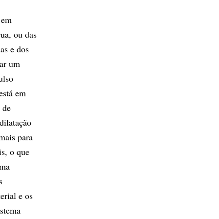
, em
rua, ou das
nas e dos
var um
ulso
está em
 de
dilatação
 mais para
is, o que
uma
s
erial e os
istema