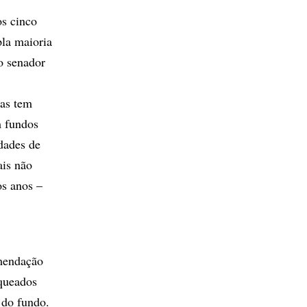
s cinco
la maioria
o senador
mas tem
m fundos
dades de
ais não
os anos –
omendação
oqueados
 do fundo.