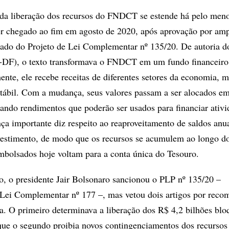
 da liberação dos recursos do FNDCT se estende há pelo meno
er chegado ao fim em agosto de 2020, após aprovação por amp
ado do Projeto de Lei Complementar nº 135/20. De autoria d
-DF), o texto transformava o FNDCT em um fundo financeiro
ente, ele recebe receitas de diferentes setores da economia, 
tábil. Com a mudança, seus valores passam a ser alocados e
rando rendimentos que poderão ser usados para financiar ativi
 importante diz respeito ao reaproveitamento de saldos anu
nvestimento, de modo que os recursos se acumulem ao longo d
mbolsados hoje voltam para a conta única do Tesouro.
o, o presidente Jair Bolsonaro sancionou o PLP nº 135/20 –
 Lei Complementar nº 177 –, mas vetou dois artigos por rec
. O primeiro determinava a liberação dos R$ 4,2 bilhões bl
ue o segundo proibia novos contingenciamentos dos recursos