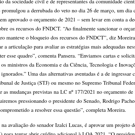
ão da sociedade civil e de representantes da comunidade cientí
o promulgou a derrubada do veto no dia 26 de março, um dia 
rem aprovado o orçamento de 2021 – sem levar em conta a de
obre os recursos do FNDCT. “Ao finalmente sancionar o orça
aro manteve o bloqueio dos recursos do FNDCT”, diz Moreira
r a articulação para avaliar as estratégias mais adequadas nes
er esse quadro”, comenta Pansera. “Enviamos cartas e solici
 os ministros da Economia e da Ciência, Tecnologia e Inovaç
gnorados.” Uma das alternativas aventadas é a de ingressar
ribunal de Justiça (STJ) ou mesmo no Supremo Tribunal Fede
ar as mudanças previstas na LC nº 177/2021 no orçamento de
guiremos pressionando o presidente do Senado, Rodrigo Pac
omprometido a resolver essa questão”, completa Moreira.
 na avaliação do senador Izalci Lucas, é aprovar um projeto d
para tentar abrir crédito adicional à LOA 2021. “O presiden