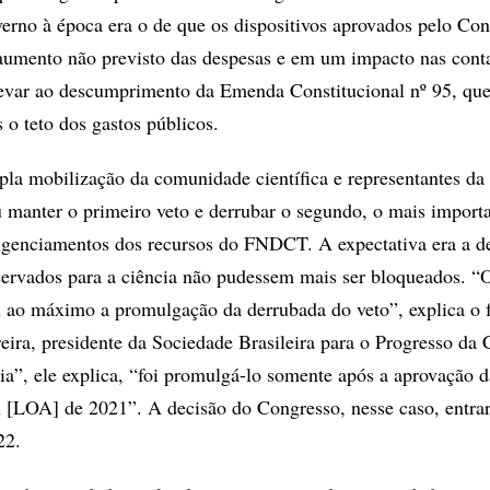
rno à época era o de que os dispositivos aprovados pelo Co
aumento não previsto das despesas e em um impacto nas cont
levar ao descumprimento da Emenda Constitucional nº 95, qu
s o teto dos gastos públicos.
a mobilização da comunidade científica e representantes da 
 manter o primeiro veto e derrubar o segundo, o mais importa
ngenciamentos dos recursos do FNDCT. A expectativa era a d
eservados para a ciência não pudessem mais ser bloqueados. “
 ao máximo a promulgação da derrubada do veto”, explica o f
eira, presidente da Sociedade Brasileira para o Progresso da 
ia”, ele explica, “foi promulgá-lo somente após a aprovação d
 [LOA] de 2021”. A decisão do Congresso, nesse caso, entra
22.