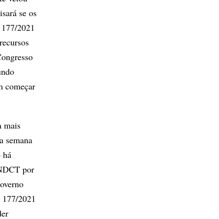
isará se os
º 177/2021
recursos
Congresso
undo
am começar
a mais
ma semana
o há
 FNDCT por
governo
º 177/2021
der