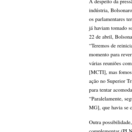
A despeito da press
indústria, Bolsonar
os parlamentares te
já haviam tomado s
22 de abril, Bolson
“Teremos de reinicia
momento para revert
várias reuniões com
[MCTI], mas fomos i
ação no Superior T
para tentar acomod
“Paralelamente, se
MG], que havia se c
Outra possibilidade,
complementar (PLN) 