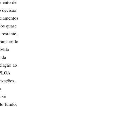
umento de
o decisão
ciamentos
dos quase
restante,
ransferido
ívida
a da
elação ao
 [PLOA
ovações.
o
 se
do fundo,