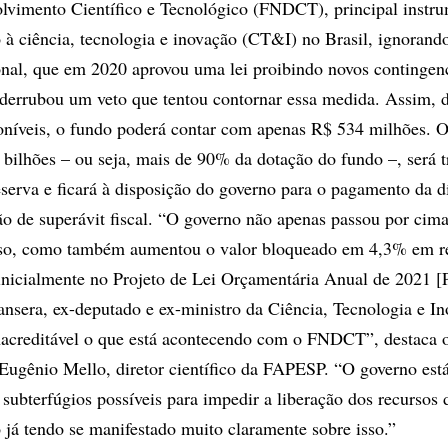
lvimento Científico e Tecnológico (FNDCT), principal instr
 à ciência, tecnologia e inovação (CT&I) no Brasil, ignorand
nal, que em 2020 aprovou uma lei proibindo novos contingen
 derrubou um veto que tentou contornar essa medida. Assim, 
oníveis, o fundo poderá contar com apenas R$ 534 milhões. O 
bilhões – ou seja, mais de 90% da dotação do fundo –, será t
serva e ficará à disposição do governo para o pagamento da d
o de superávit fiscal. “O governo não apenas passou por cim
so, como também aumentou o valor bloqueado em 4,3% em r
 inicialmente no Projeto de Lei Orçamentária Anual de 2021
ansera, ex-deputado e ex-ministro da Ciência, Tecnologia e In
nacreditável o que está acontecendo com o FNDCT”, destaca 
 Eugênio Mello, diretor científico da FAPESP. “O governo está
 subterfúgios possíveis para impedir a liberação dos recursos 
á tendo se manifestado muito claramente sobre isso.”