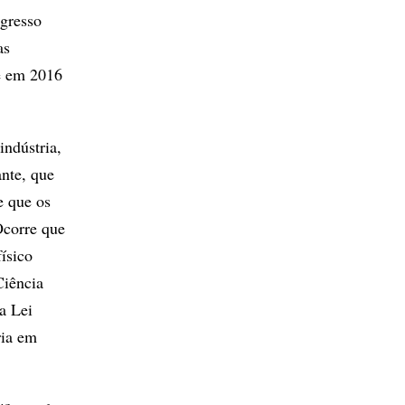
ngresso
as
e em 2016
indústria,
nte, que
e que os
Ocorre que
ísico
Ciência
a Lei
ria em