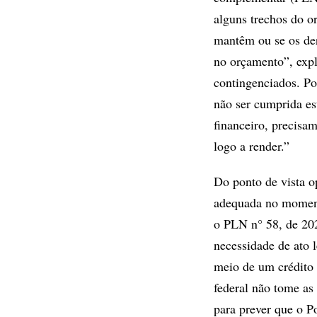
alguns trechos do o
mantêm ou se os der
no orçamento”, expl
contingenciados. Po
não ser cumprida e
financeiro, precisa
logo a render.”
Do ponto de vista o
adequada no moment
o PLN n° 58, de 202
necessidade de ato 
meio de um crédito 
federal não tome as
para prever que o P