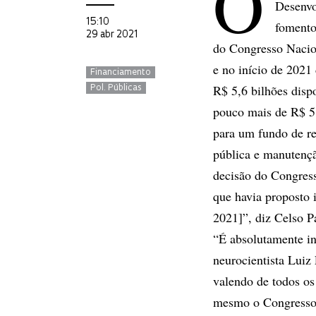
O
Desenvo
15:10
fomento
29 abr 2021
do Congresso Nacio
e no início de 2021
Financiamento
R$ 5,6 bilhões disp
Pol. Públicas
pouco mais de R$ 5 
para um fundo de re
pública e manutençã
decisão do Congres
que havia proposto
2021]”, diz Celso P
“É absolutamente i
neurocientista Luiz
valendo de todos os
mesmo o Congresso j