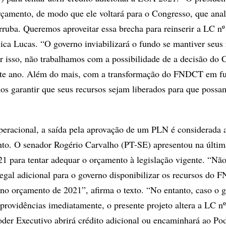
rçamento, de modo que ele voltará para o Congresso, que anal
ruba. Queremos aproveitar essa brecha para reinserir a LC n
ica Lucas. “O governo inviabilizará o fundo se mantiver seus 
r isso, não trabalhamos com a possibilidade de a decisão do 
ste ano. Além do mais, com a transformação do FNDCT em f
mos garantir que seus recursos sejam liberados para que poss
peracional, a saída pela aprovação de um PLN é considerada 
o. O senador Rogério Carvalho (PT-SE) apresentou na últi
1 para tentar adequar o orçamento à legislação vigente. “Nã
legal adicional para o governo disponibilizar os recursos do
no orçamento de 2021”, afirma o texto. “No entanto, caso o 
 providências imediatamente, o presente projeto altera a LC n
oder Executivo abrirá crédito adicional ou encaminhará ao Po