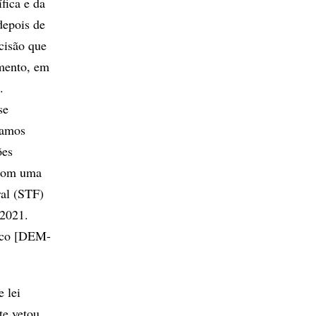
fica e da
depois de
cisão que
mento, em
.
se
tamos
ões
 com uma
ral (STF)
 2021.
heco [DEM-
e lei
te vetou