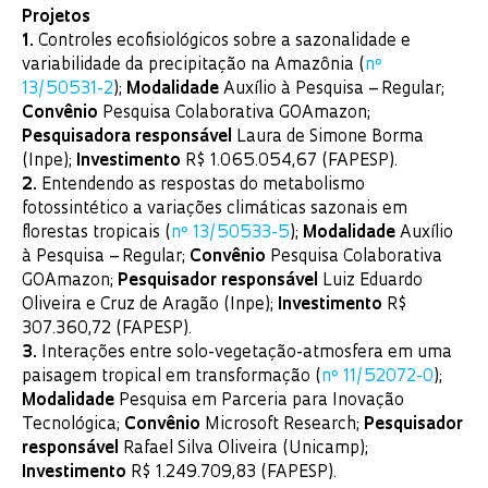
Projetos
1.
Controles ecofisiológicos sobre a sazonalidade e
variabilidade da precipitação na Amazônia (
nº
13/50531-2
);
Modalidade
Auxílio à Pesquisa – Regular;
Convênio
Pesquisa Colaborativa GOAmazon;
Pesquisadora responsável
Laura de Simone Borma
(Inpe);
Investimento
R$ 1.065.054,67 (FAPESP).
2.
Entendendo as respostas do metabolismo
fotossintético a variações climáticas sazonais em
florestas tropicais (
nº 13/50533-5
);
Modalidade
Auxílio
à Pesquisa – Regular;
Convênio
Pesquisa Colaborativa
GOAmazon;
Pesquisador responsável
Luiz Eduardo
Oliveira e Cruz de Aragão (Inpe);
Investimento
R$
307.360,72 (FAPESP).
3.
Interações entre solo-vegetação-atmosfera em uma
paisagem tropical em transformação (
nº 11/52072-0
);
Modalidade
Pesquisa em Parceria para Inovação
Tecnológica;
Convênio
Microsoft Research;
Pesquisador
responsável
Rafael Silva Oliveira (Unicamp);
Investimento
R$ 1.249.709,83 (FAPESP).