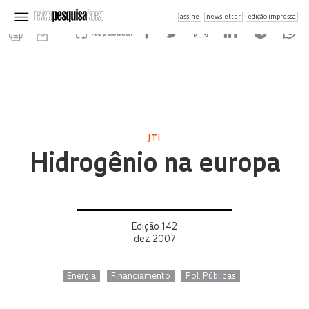
assine
newsletter
edição impressa
Republicar
JTI
Hidrogênio na europa
Edição 142
dez 2007
Energia
Financiamento
Pol. Públicas