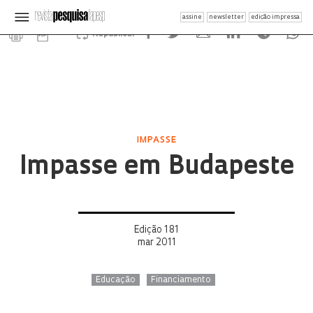
assine
newsletter
edição impressa
Republicar
IMPASSE
Impasse em Budapeste
Edição 181
mar 2011
Educação
Financiamento