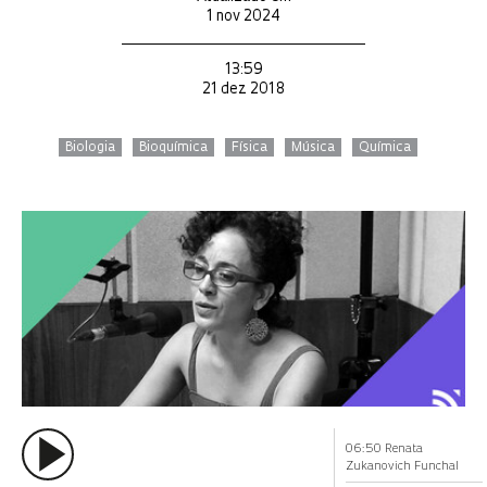
1 nov 2024
13:59
21 dez 2018
Biologia
Bioquímica
Física
Música
Química
06:50 Renata
Zukanovich Funchal