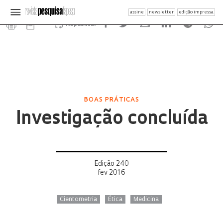
assine
newsletter
edição impressa
Republicar
BOAS PRÁTICAS
Investigação concluída
Edição 240
fev 2016
Cientometria
Ética
Medicina