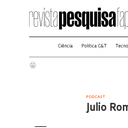
Ciência
Política C&T
Tecno
PODCAST
Julio R