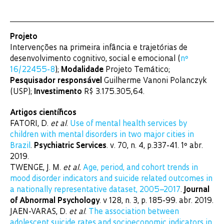
Projeto
Intervenções na primeira infância e trajetórias de
desenvolvimento cognitivo, social e emocional (
nº
16/22455-8
);
Modalidade
Projeto Temático;
Pesquisador responsável
Guilherme Vanoni Polanczyk
(USP);
Investimento
R$ 3.175.305,64.
Artigos científicos
FATORI, D.
et al
.
Use of mental health services by
children with mental disorders in two major cities in
Brazil
.
Psychiatric Services
. v. 70, n. 4, p.337-41. 1º abr.
2019.
TWENGE, J. M.
et al.
Age, period, and cohort trends in
mood disorder indicators and suicide related outcomes in
a nationally representative dataset, 2005–2017
.
Journal
of Abnormal Psychology
. v 128, n. 3, p. 185-99. abr. 2019.
JAEN-VARAS, D.
et al
.
The association between
adolescent suicide rates and socioeconomic indicators in