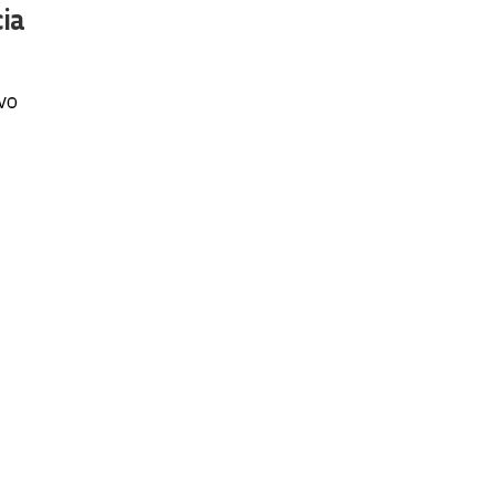
ia
vo