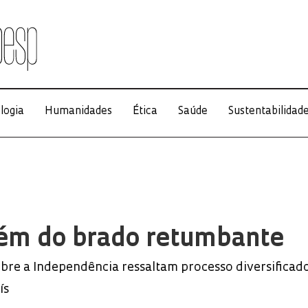
logia
Humanidades
Ética
Saúde
Sustentabilidad
lém do brado retumbante
obre a Independência ressaltam processo diversificad
ís