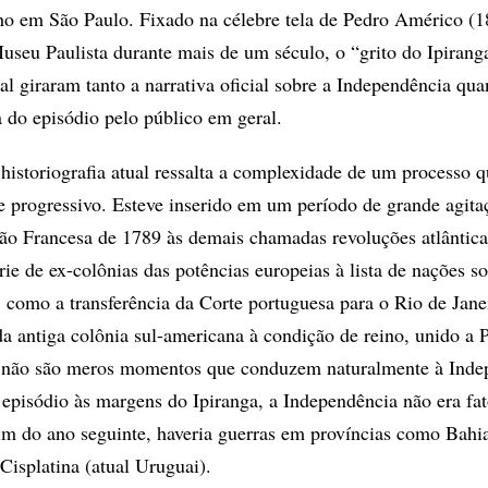
ho em São Paulo. Fixado na célebre tela de Pedro Américo (1
useu Paulista durante mais de um século, o “grito do Ipiranga
l giraram tanto a narrativa oficial sobre a Independência qua
a do episódio pelo público em geral.
historiografia atual ressalta a complexidade de um processo q
e progressivo. Esteve inserido em um período de grande agita
ção Francesa de 1789 às demais chamadas revoluções atlântica
ie de ex-colônias das potências europeias à lista de nações s
, como a transferência da Corte portuguesa para o Rio de Jane
da antiga colônia sul-americana à condição de reino, unido a P
 não são meros momentos que conduzem naturalmente à Inde
pisódio às margens do Ipiranga, a Independência não era fa
m do ano seguinte, haveria guerras em províncias como Bahia
Cisplatina (atual Uruguai).