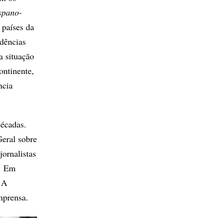
spano-
 países da
ndências
a situação
ontinente,
ncia
décadas.
eral sobre
ornalistas
l. Em
. A
mprensa.