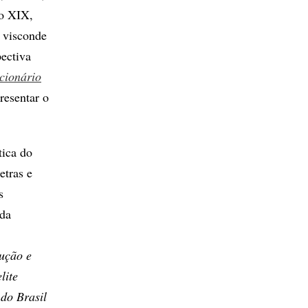
lo XIX,
 visconde
ectiva
cionário
resentar o
tica do
etras e
s
 da
ução e
lite
 do Brasil