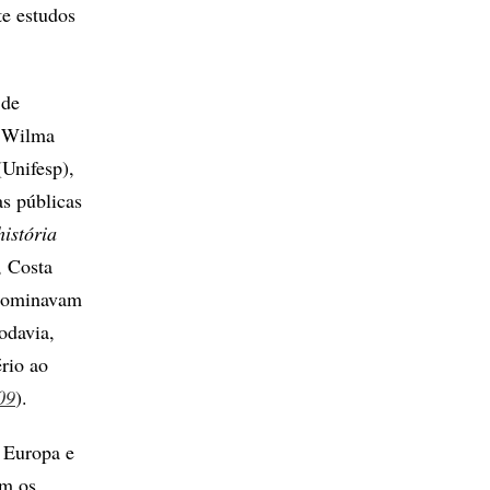
e estudos
 de
a Wilma
(Unifesp),
as públicas
história
, Costa
 dominavam
odavia,
rio ao
09
).
 Europa e
om os