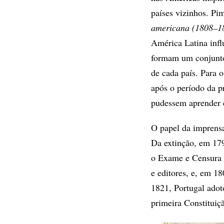
países vizinhos. Pi
americana (1808–1
América Latina infl
formam um conjunto
de cada país. Para o
após o período da pr
pudessem aprender c
O papel da imprensa
Da extinção, em 17
o Exame e Censura d
e editores, e, em 1
1821, Portugal adot
primeira Constituiç