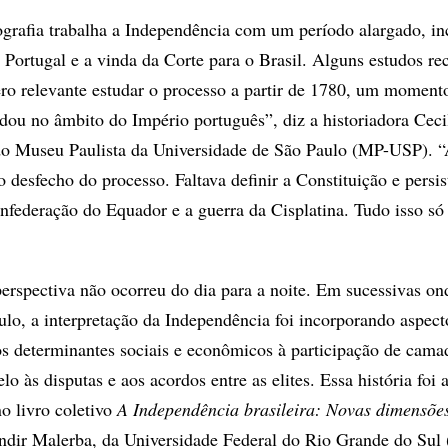
ografia trabalha a Independência com um período alargado, in
 Portugal e a vinda da Corte para o Brasil. Alguns estudos r
ro relevante estudar o processo a partir de 1780, um moment
udou no âmbito do Império português”, diz a historiadora Ceci
 do Museu Paulista da Universidade de São Paulo (MP-USP). 
o desfecho do processo. Faltava definir a Constituição e persi
nfederação do Equador e a guerra da Cisplatina. Tudo isso só
erspectiva não ocorreu do dia para a noite. Em sucessivas on
ulo, a interpretação da Independência foi incorporando aspect
s determinantes sociais e econômicos à participação de cama
lo às disputas e aos acordos entre as elites. Essa história foi
no livro coletivo
A Independência brasileira: Novas dimensõe
andir Malerba, da Universidade Federal do Rio Grande do Su