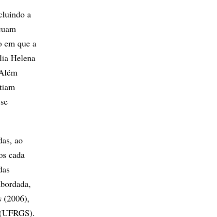
cluindo a
ecuam
o em que a
lia Helena
“Além
stiam
 se
das, ao
os cada
das
 abordada,
s
(2006),
l (UFRGS).