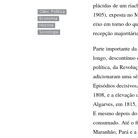
plácidas de um riac
Ciênc. Política
1905), exposta no M
Economia
eixo em torno do qua
História
recepção majoritári
Sociologia
Parte importante da 
longo, descontínuo 
política, da Revolu
adicionaram uma sér
Episódios decisivos
1808, e a elevação 
Algarves, em 1815,
E mesmo depois do e
consumado. Até o fi
Maranhão, Pará e a 