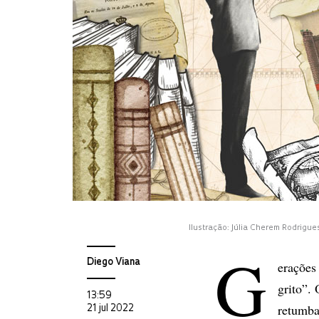
Ilustração: Júlia Cherem Rodrigue
G
Diego Viana
erações
grito”.
13:59
retumba
21 jul 2022