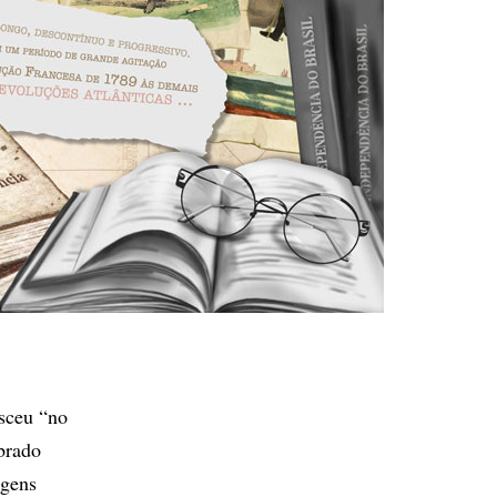
asceu “no
 brado
rgens