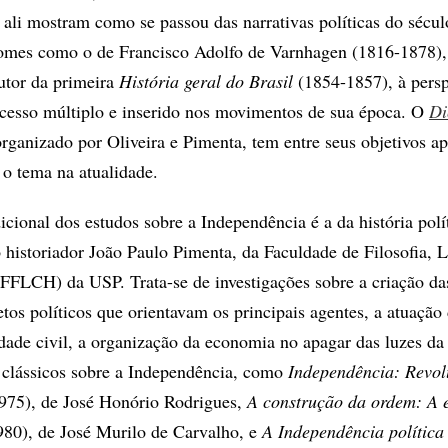
 ali mostram como se passou das narrativas políticas do sécu
nomes como o de Francisco Adolfo de Varnhagen (1816-1878),
utor da primeira
História geral do
Brasil
(1854-1857), à persp
cesso múltiplo e inserido nos movimentos de sua época. O
Di
organizado por Oliveira e Pimenta, tem entre seus objetivos ap
 o tema na atualidade.
icional dos estudos sobre a Independência é a da história polí
 historiador João Paulo Pimenta, da Faculdade de Filosofia, L
FLCH) da USP. Trata-se de investigações sobre a criação da
jetos políticos que orientavam os principais agentes, a atuação
dade civil, a organização da economia no apagar das luzes da
 clássicos sobre a Independência, como
Independência: Revol
975), de José Honório Rodrigues,
A construção da ordem: A e
80), de José Murilo de Carvalho, e
A Independência política