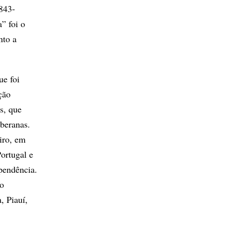
843-
” foi o
nto a
ue foi
ção
s, que
oberanas.
iro, em
ortugal e
pendência.
to
, Piauí,