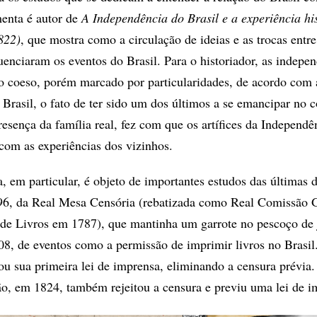
menta é autor de
A Independência do Brasil e a experiência hi
822)
, que mostra como a circulação de ideias e as trocas entre
uenciaram os eventos do Brasil. Para o historiador, as indepe
 coeso, porém marcado por particularidades, de acordo com 
 Brasil, o fato de ter sido um dos últimos a se emancipar no c
esença da família real, fez com que os artífices da Independê
om as experiências dos vizinhos.
, em particular, é objeto de importantes estudos das últimas 
96, da Real Mesa Censória (rebatizada como Real Comissão G
e Livros em 1787), que mantinha um garrote no pescoço de j
808, de eventos como a permissão de imprimir livros no Brasi
ou sua primeira lei de imprensa, eliminando a censura prévia
ão, em 1824, também rejeitou a censura e previu uma lei de i