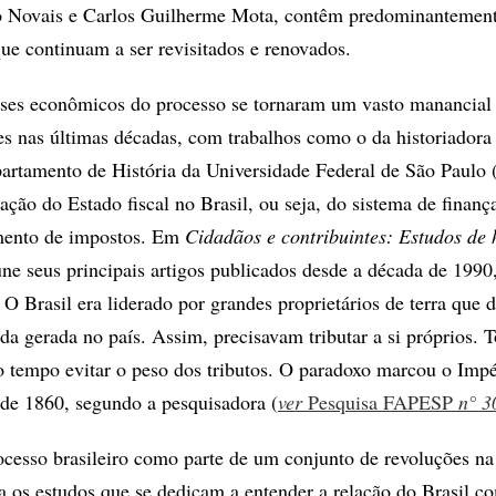
o Novais e Carlos Guilherme Mota, contêm predominantement
que continuam a ser revisitados e renovados.
sses econômicos do processo se tornaram um vasto manancial
es nas últimas décadas, com trabalhos como o da historiador
artamento de História da Universidade Federal de São Paulo 
ação do Estado fiscal no Brasil, ou seja, do sistema de finanç
mento de impostos. Em
Cidadãos e contribuintes: Estudos de 
ne seus principais artigos publicados desde a década de 1990
O Brasil era liderado por grandes proprietários de terra que
da gerada no país. Assim, precisavam tributar a si próprios. T
tempo evitar o peso dos tributos. O paradoxo marcou o Impé
de 1860, segundo a pesquisadora (
ver
Pesquisa FAPESP
n° 3
cesso brasileiro como parte de um conjunto de revoluções na
a os estudos que se dedicam a entender a relação do Brasil c