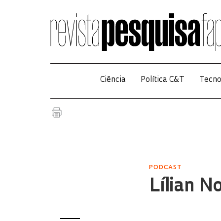
Ciência
Política C&T
Tecno
PODCAST
Lílian N