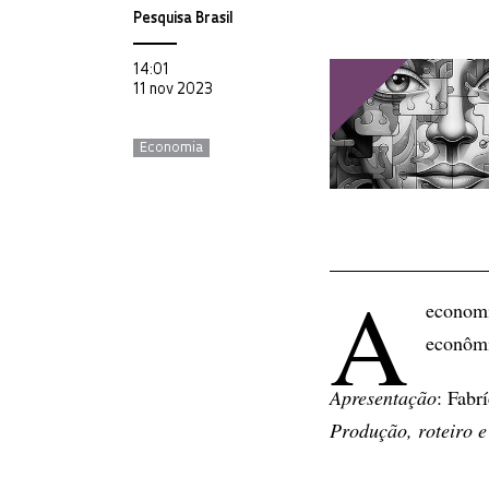
Pesquisa Brasil
14:01
11 nov 2023
Economia
A
economi
econômi
Apresentação
: Fabr
Produção, roteiro e