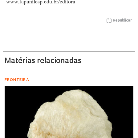
www.fapunifesp.edu.br/editora
Republicar