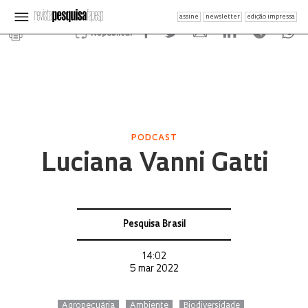
assine
newsletter
edição impressa
Republicar
PODCAST
Luciana Vanni Gatti
Pesquisa Brasil
14:02
5 mar 2022
Agropecuária
Ambiente
Biodiversidade