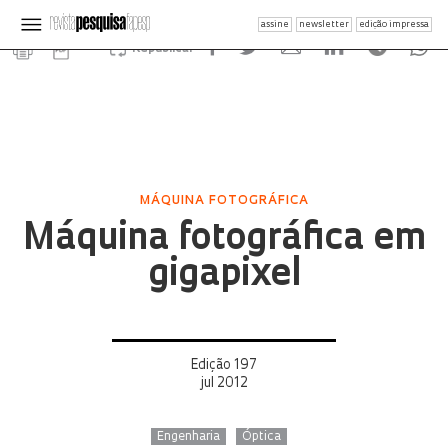
assine
newsletter
edição impressa
Republicar
MÁQUINA FOTOGRÁFICA
Máquina fotográfica em
gigapixel
Edição 197
jul 2012
Engenharia
Óptica