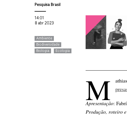
Pesquisa Brasil
14:01
8 abr 2023
Ambiente
Biodiversidade
Biologia
Ecologia
M
athia
presa
Apresentação
: Fabr
Produção, roteiro e