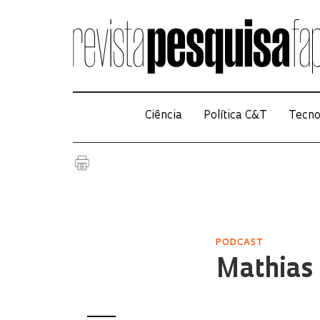
Ciência
Política C&T
Tecno
PODCAST
Mathias 