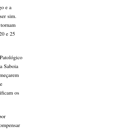
go e a
ser sim.
e tornam
20 e 25
Patológico
va Saboia
começarem
se
ificam os
por
 compensar