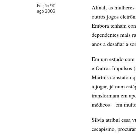
Afinal, as mulheres
Edição 90
ago 2003
outros jogos eletrô
Embora tenham conta
dependentes mais r
anos a desafiar a so
Em um estudo com 7
e Outros Impulsos (
Martins constatou q
a jogar, já num est
transformam em apos
médicos – em muito
Silvia atribui essa 
escapismo, procuran