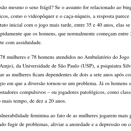
 são mesmo o sexo frágil? Se o assunto for relacionado ao bin
nicos, como o videopôquer e o caça-níqueis, a resposta parece 
to inicial com o jogo mais tarde, entre 35 e 40 anos, elas s
apidamente que os homens, que normalmente começam entre 
rte com assiduidade.
8 mulheres e 78 homens atendidos no Ambulatório do Jogo 
Amjo), da Universidade de São Paulo (USP), a psiquiatra Sil
ue as mulheres ficam dependentes de dois a sete anos após 
ágio em que a diversão tornou-se um problema. Já os homens 
tadores compulsivos – ou jogadores patológicos, como class
 mais tempo, de dez a 20 anos.
vulnerabilidade feminina ao fato de as mulheres jogarem mais 
do fugir de problemas, aliviar a ansiedade e a depressão ou