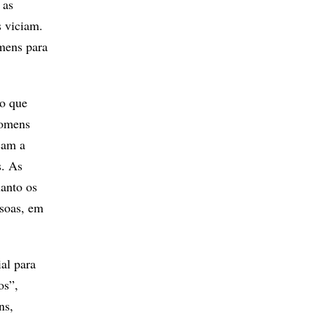
 as
s viciam.
mens para
do que
homens
çam a
s. As
anto os
ssoas, em
al para
os”,
ns,