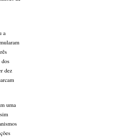
u a
cumularam
três
e dos
er dez
abarcam
ram uma
ssim
canismos
ações