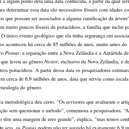
ar a algum ponto dela uma data conhecida, a partir da qual ser
Para determinar essa data são necessários fósseis com idades c
os que possam ser associados a alguma ramificação da árvore”
m muito poucos fósseis de psitacídeos, a família que inclui p
.” O único evento geológico que ela tinha segurança em associa
ios aconteceu há cerca de 85 milhões de anos, muito antes do
ero
Pionus
: a separação entre a Nova Zelândia e a Antártida d
 que levou ao gênero
Nestor
, exclusivo da Nova Zelândia, e de
utros psitacídeos. A partir dessa data os pesquisadores estima
m cerca de 6,9 milhões de anos, data que serviu como escala
enealogia do gênero.
ca metodológica deu certo. “Os revisores que avaliaram o arti
ação sem questionar o método”, comemora a pesquisadora. “A
po têm uma margem de erro grande”, explica, “mas temos conf
Ou seja, os
Pionus
podem não ter surgido há exatamente 6,9 m