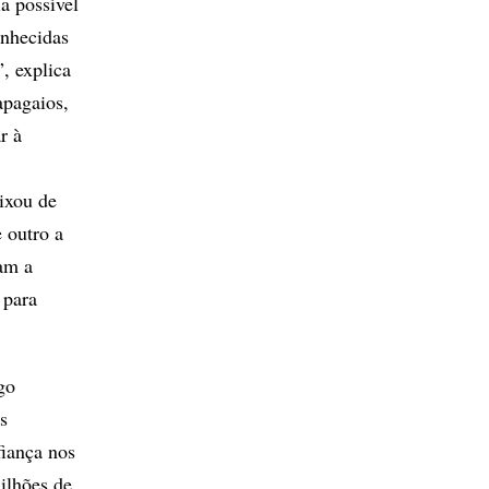
ia possível
onhecidas
, explica
apagaios,
r à
eixou de
 outro a
ram a
 para
go
s
iança nos
ilhões de