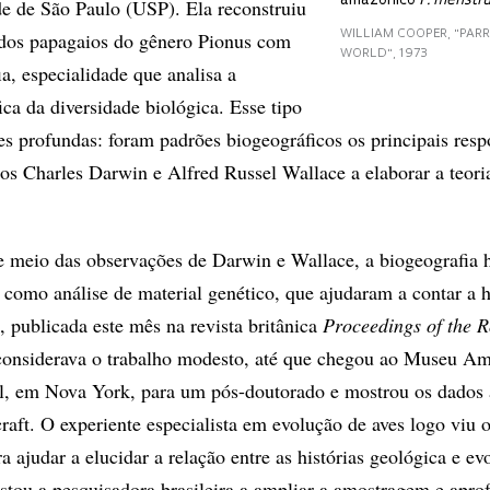
amazônico
P. menstr
e de São Paulo (USP). Ela reconstruiu
a dos papagaios do gênero Pionus com
WILLIAM COOPER, "PARR
WORLD", 1973
a, especialidade que analisa a
ica da diversidade biológica. Esse tipo
es profundas: foram padrões biogeográficos os principais resp
cos Charles Darwin e Alfred Russel Wallace a elaborar a teori
 meio das observações de Darwin e Wallace, a biogeografia 
 como análise de material genético, que ajudaram a contar a h
, publicada este mês na revista britânica
Proceedings of the R
considerava o trabalho modesto, até que chegou ao Museu A
l, em Nova York, para um pós-doutorado e mostrou os dados 
raft. O experiente especialista em evolução de aves logo viu o
a ajudar a elucidar a relação entre as histórias geológica e ev
stou a pesquisadora brasileira a ampliar a amostragem e apro