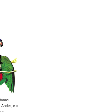
ionus
 Andes, e o