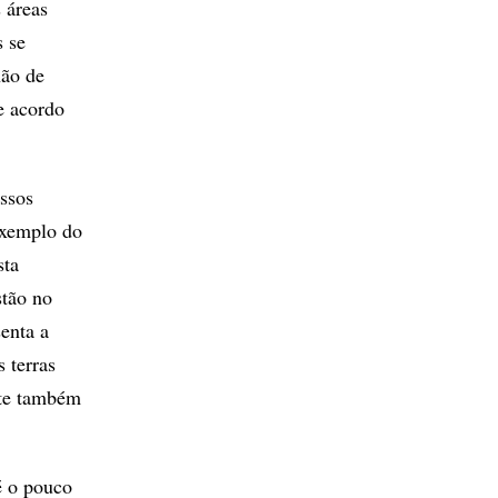
 áreas
s se
hão de
e acordo
essos
exemplo do
sta
stão no
enta a
 terras
rte também
é o pouco