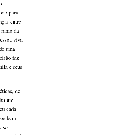
o
odo para
nças entre
a ramo da
pessoa viva
 de uma
cisão faz
ila e seus
éticas, de
clui um
eu cada
dos bem
ciso