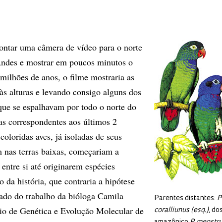
pontar uma câmera de vídeo para o norte
Andes e mostrar em poucos minutos o
milhões de anos, o filme mostraria as
s alturas e levando consigo alguns dos
que se espalhavam por todo o norte do
as correspondentes aos últimos 2
coloridas aves, já isoladas de seus
m nas terras baixas, começariam a
entre si até originarem espécies
ão da história, que contraria a hipótese
ltado do trabalho da bióloga Camila
Parentes distantes:
P
io de Genética e Evolução Molecular de
coralliunus (esq.),
dos