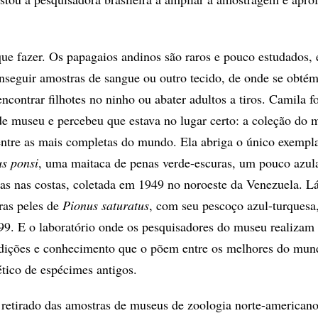
que fazer. Os papagaios andinos são raros e pouco estudados, e
onseguir amostras de sangue ou outro tecido, de onde se obtém
encontrar filhotes no ninho ou abater adultos a tiros. Camila f
de museu e percebeu que estava no lugar certo: a coleção do 
entre as mais completas do mundo. Ela abriga o único exempl
s ponsi
, uma maitaca de penas verde-escuras, um pouco azul
as nas costas, coletada em 1949 no noroeste da Venezuela. Lá
ras peles de
Pionus saturatus
, com seu pescoço azul-turquesa,
. E o laboratório onde os pesquisadores do museu realizam 
ndições e conhecimento que o põem entre os melhores do mun
ético de espécimes antigos.
 retirado das amostras de museus de zoologia norte-americano