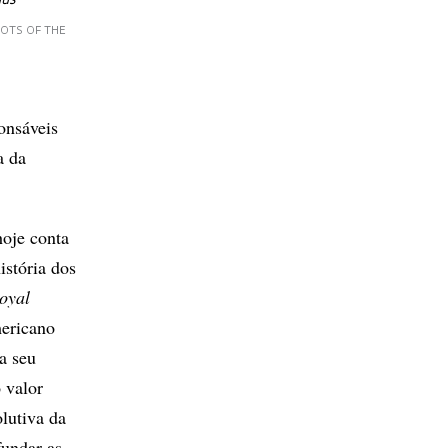
uus
OTS OF THE
onsáveis
a da
hoje conta
istória dos
oyal
mericano
a seu
 valor
olutiva da
fundar as