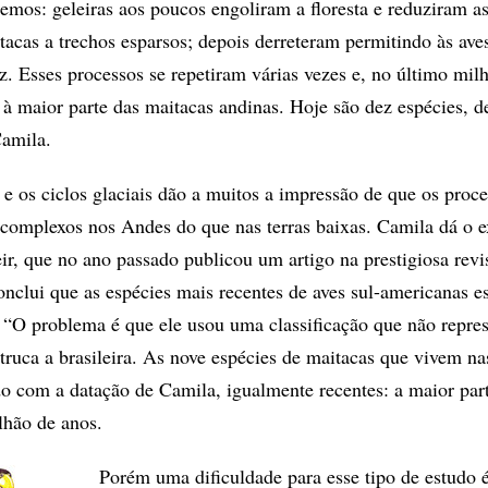
remos: geleiras aos poucos engoliram a floresta e reduziram as
tacas a trechos esparsos; depois derreteram permitindo às ave
z. Esses processos se repetiram várias vezes e, no último mil
à maior parte das maitacas andinas. Hoje são dez espécies, d
Camila.
 e os ciclos glaciais dão a muitos a impressão de que os proc
 complexos nos Andes do que nas terras baixas. Camila dá o 
r, que no ano passado publicou um artigo na prestigiosa revi
nclui que as espécies mais recentes de aves sul-americanas e
 “O problema é que ele usou uma classificação que não repres
etruca a brasileira. As nove espécies de maitacas que vivem nas
do com a datação de Camila, igualmente recentes: a maior pa
lhão de anos.
Porém uma dificuldade para esse tipo de estudo 