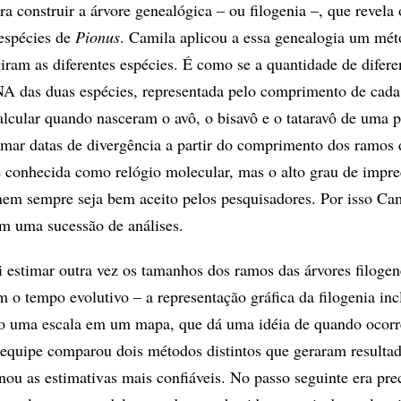
ara construir a árvore genealógica – ou filogenia –, que revela 
 espécies de
Pionus
. Camila aplicou a essa genealogia um mét
iram as diferentes espécies. É como se a quantidade de difere
NA das duas espécies, representada pelo comprimento de cad
calcular quando nasceram o avô, o bisavô e o tataravô de uma 
timar datas de divergência a partir do comprimento dos ramos
 é conhecida como relógio molecular, mas o alto grau de impre
m sempre seja bem aceito pelos pesquisadores. Por isso Cam
m uma sucessão de análises.
i estimar outra vez os tamanhos dos ramos das árvores filogen
m o tempo evolutivo – a representação gráfica da filogenia in
o uma escala em um mapa, que dá uma idéia de quando ocorr
 equipe comparou dois métodos distintos que geraram resulta
nou as estimativas mais confiáveis. No passo seguinte era pre