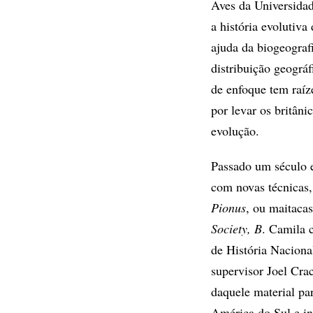
Aves da Universidad
a história evolutiv
ajuda da biogeografi
distribuição geográf
de enfoque tem raíz
por levar os britâni
evolução.
Passado um século e
com novas técnicas,
Pionus
, ou maitacas
Society, B
. Camila 
de História Naciona
supervisor Joel Crac
daquele material par
América do Sul e in