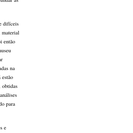
 difíceis
 material
oi então
museu
ar
adas na
 estão
 obtidas
análises
do para
s e