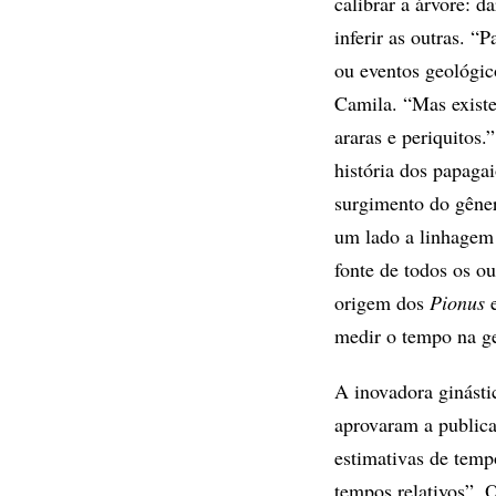
calibrar a árvore: d
inferir as outras. “
ou eventos geológic
Camila. “Mas existe
araras e periquitos
história dos papaga
surgimento do gên
um lado a linhagem
fonte de todos os o
origem dos
Pionus
e
medir o tempo na g
A inovadora ginásti
aprovaram a public
estimativas de tem
tempos relativos”. 