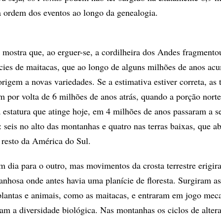
a ordem dos eventos ao longo da genealogia.
 mostra que, ao erguer-se, a cordilheira dos Andes fragmento
écies de maitacas, que ao longo de alguns milhões de anos a
rigem a novas variedades. Se a estimativa estiver correta, as 
am por volta de 6 milhões de anos atrás, quando a porção nort
estatura que atinge hoje, em 4 milhões de anos passaram a s
: seis no alto das montanhas e quatro nas terras baixas, que 
 resto da América do Sul.
 dia para o outro, mas movimentos da crosta terrestre erigi
nhosa onde antes havia uma planície de floresta. Surgiram a
plantas e animais, como as maitacas, e entraram em jogo me
am a diversidade biológica. Nas montanhas os ciclos de alter