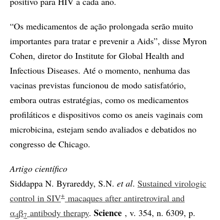
positivo para HIV a cada ano.
“Os medicamentos de ação prolongada serão muito
importantes para tratar e prevenir a Aids”, disse Myron
Cohen, diretor do Institute for Global Health and
Infectious Diseases. Até o momento, nenhuma das
vacinas previstas funcionou de modo satisfatório,
embora outras estratégias, como os medicamentos
profiláticos e dispositivos como os aneis vaginais com
microbicina, estejam sendo avaliados e debatidos no
congresso de Chicago.
Artigo científico
Siddappa N. Byrareddy, S.N.
et al
.
Sustained virologic
+
control in SIV
macaques after antiretroviral and
Science
α
β
antibody therapy
.
, v. 354, n. 6309, p.
4
7