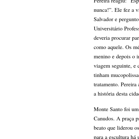
Pereira reagiu: “Esp
nunca!”. Ele fez a v
Salvador e pergunto
Universitário Profe
deveria procurar pa
como aquele. Os m
menino e depois o 
viagem seguinte, e 
tinham mucopolissac
tratamento. Pereira
a história desta cid
Monte Santo foi um
Canudos. A praça pr
beato que liderou o
para a escultura h