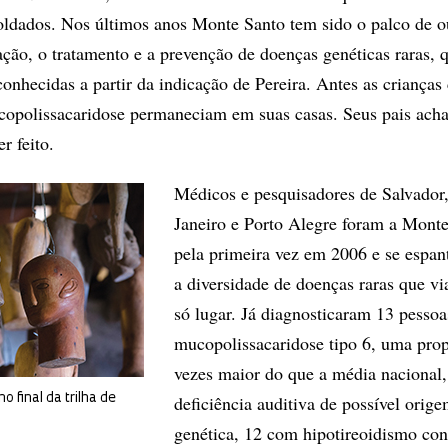
soldados. Nos últimos anos Monte Santo tem sido o palco de o
cação, o tratamento e a prevenção de doenças genéticas raras, 
onhecidas a partir da indicação de Pereira. Antes as criança
opolissacaridose permaneciam em suas casas. Seus pais ach
r feito.
Médicos e pesquisadores de Salvador
Janeiro e Porto Alegre foram a Mont
pela primeira vez em 2006 e se espa
a diversidade de doenças raras que 
só lugar. Já diagnosticaram 13 pesso
mucopolissacaridose tipo 6, uma pro
vezes maior do que a média nacional
o final da trilha de
deficiência auditiva de possível orig
genética, 12 com hipotireoidismo con