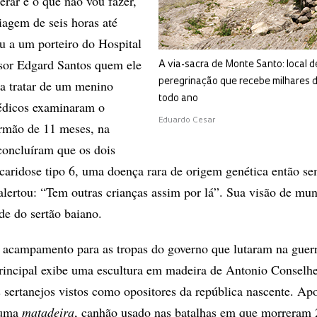
erar é o que não vou fazer,
iagem de seis horas até
u a um porteiro do Hospital
ssor Edgard Santos quem ele
A via-sacra de Monte Santo: local d
peregrinação que recebe milhares 
ra tratar de um menino
todo ano
édicos examinaram o
Eduardo Cesar
irmão de 11 meses, na
concluíram que os dois
aridose tipo 6, uma doença rara de origem genética então s
 alertou: “Tem outras crianças assim por lá”. Sua visão de m
ade do sertão baiano.
 acampamento para as tropas do governo que lutaram na guer
incipal exibe uma escultura em madeira de Antonio Conselhe
s sertanejos vistos como opositores da república nascente. Ap
á uma
matadeira
, canhão usado nas batalhas em que morreram 