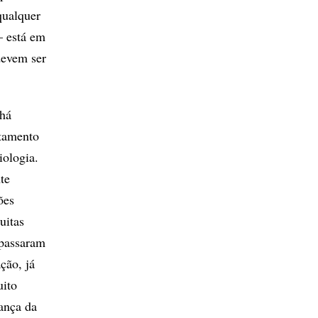
qualquer
– está em
devem ser
 há
atamento
iologia.
te
ões
uitas
 passaram
ção, já
ito
ança da