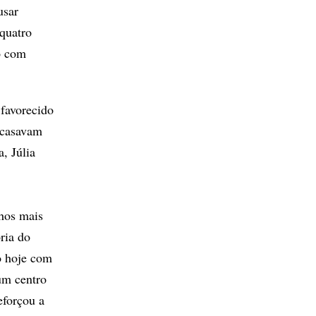
usar
 quatro
o com
 favorecido
 casavam
, Júlia
lhos mais
ria do
o hoje com
um centro
eforçou a