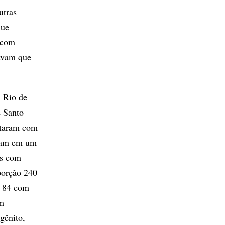
utras
que
s com
avam que
, Rio de
e Santo
ntaram com
viam em um
as com
porção 240
, 84 com
em
gênito,