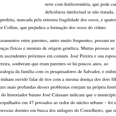
nove com fenilcetonúria, que pode ca
deficiência intelectual se não tratada,
erfeita, marcada pela extrema fragilidade dos ossos, e quatr
r Collins, que prejudica a formação dos ossos do crânio.
casamentos entre parentes, antes muito frequentes, possam ter
nças físicas e mentais de origem genética. Muitas pessoas se
m ascendentes próximos em comum. José Pereira e sua esposa
ereira, souberam que eram parentes só há poucos anos, ao
nealogia da família com os pesquisadores de Salvador, e enfim
tinham ouvido falar de tios com a mesma doença dos dois fi
aízes mais profundas desses problemas estejam na própria histó
os do historiador baiano José Calasans indicam que o municípi
espalhados em 47 povoados ao redor do núcleo urbano – foi 
pessoas doentes em busca dos milagres do Conselheiro, que r