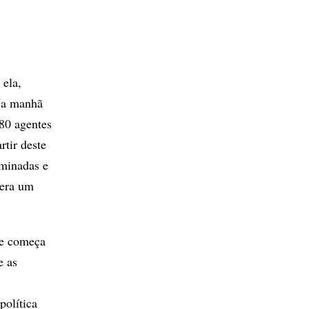
 ela,
 Na manhã
80 agentes
rtir deste
aminadas e
 era um
ue começa
e as
política