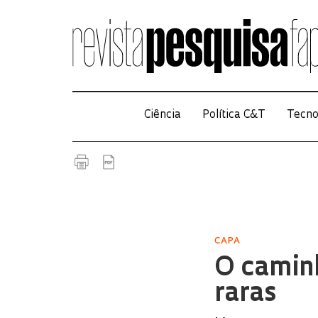
Ciência
Política C&T
Tecno
CAPA
O camin
raras