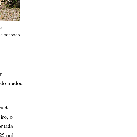
e
de pessoas
em
undo mudou
ra de
iro, o
ontada
25 mil