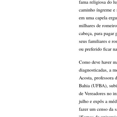
fama religiosa do l
caminho íngreme e s
em uma capela ergui
milhares de romeir
cabeça, para pagar 
seus familiares e ro
ou preferido ficar n
Como deve haver ma
diagnosticadas, a m
Acosta, professora 
Bahia (UFBA), subi
de Vereadores no in
julho e expôs a médi
fazer um censo da s
“Somos de universi