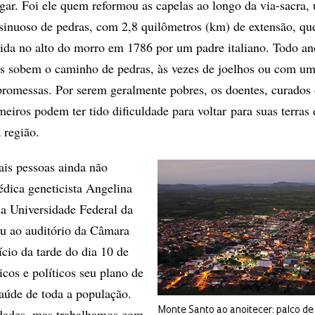
ugar. Foi ele quem reformou as capelas ao longo da via-sacra,
inuoso de pedras, com 2,8 quilômetros (km) de extensão, qu
da no alto do morro em 1786 por um padre italiano. Todo an
os sobem o caminho de pedras, às vezes de joelhos ou com um
promessas. Por serem geralmente pobres, os doentes, curados
meiros podem ter tido dificuldade para voltar para suas terras
a região.
is pessoas ainda não
édica geneticista Angelina
da Universidade Federal da
u ao auditório da Câmara
ício da tarde do dia 10 de
cos e políticos seu plano de
aúde de toda a população.
Monte Santo ao anoitecer: palco de
dades, mas trabalhamos com