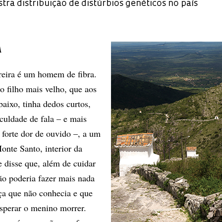
a distribuição de distúrbios genéticos no país
A
reira é um homem de fibra.
o filho mais velho, que aos
baixo, tinha dedos curtos,
culdade de fala – e mais
forte dor de ouvido –, a um
onte Santo, interior da
 disse que, além de cuidar
ão poderia fazer mais nada
ça que não conhecia e que
esperar o menino morrer.