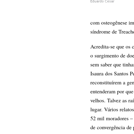
Eduardo Cesar
com osteogênese imp
síndrome de Treache
Acredita-se que os 
o surgimento de doe
sem saber que tinha
Isaura dos Santos P
reconstituírem a ge
entenderam por que 
velhos. Talvez as r
lugar. Vários relat
52 mil moradores – 
de convergência de 