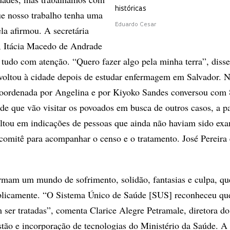
históricas
ue nosso trabalho tenha uma
Eduardo Cesar
ela afirmou. A secretária
, Itácia Macedo de Andrade
tudo com atenção. “Quero fazer algo pela minha terra”, disse
 voltou à cidade depois de estudar enfermagem em Salvador.
 coordenada por Angelina e por Kiyoko Sandes conversou com 
de que vão visitar os povoados em busca de outros casos, a pa
ltou em indicações de pessoas que ainda não haviam sido ex
omitê para acompanhar o censo e o tratamento. José Pereira
rmam um mundo de sofrimento, solidão, fantasias e culpa, q
blicamente. “O Sistema Único de Saúde [SUS] reconheceu qu
 ser tratadas”, comenta Clarice Alegre Petramale, diretora do
tão e incorporação de tecnologias do Ministério da Saúde. A 