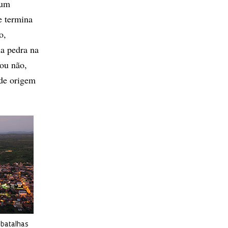
 um
e termina
o,
a pedra na
 ou não,
 de origem
 batalhas