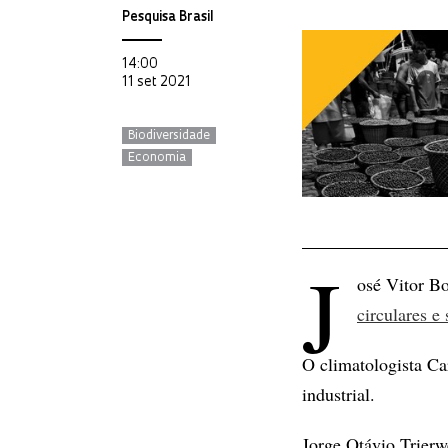
Pesquisa Brasil
14:00
11 set 2021
Biodiversidade
Economia
J
osé Vitor B
circulares e 
O climatologista Ca
industrial.
Jorge Otávio Trierw