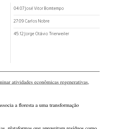
04:07 José Vitor Bomtempo
27:09 Carlos Nobre
45:12 Jorge Otávio Trierweiler
eminar atividades econômicas regenerativas,
ssocia a floresta a uma transformação
rias, plataformas que aproveitam resíduos como