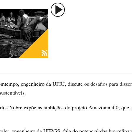
omtempo, engenheiro da UFRJ, discute
os desafios para diss
sustentáveis
.
rlos Nobre expõe as ambições do projeto Amazônia 4.0, que a
eiler, engenheiro da UFRGS, fala do potencial das biorrefina