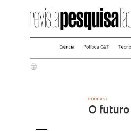
Ciência
Política C&T
Tecno
PODCAST
O futuro