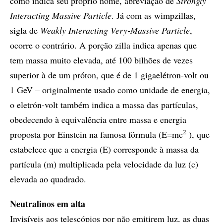
como indica seu próprio nome, abreviação de
Strongly
Interacting Massive Particle
. Já com as wimpzillas,
sigla de
Weakly Interacting Very-Massive Particle
,
ocorre o contrário. A porção zilla indica apenas que
tem massa muito elevada, até 100 bilhões de vezes
superior à de um próton, que é de 1 gigaelétron-volt ou
1 GeV – originalmente usado como unidade de energia,
o eletrón-volt também indica a massa das partículas,
obedecendo à equivalência entre massa e energia
2
proposta por Einstein na famosa fórmula (E=mc
), que
estabelece que a energia (E) corresponde à massa da
partícula (m) multiplicada pela velocidade da luz (c)
elevada ao quadrado.
Neutralinos em alta
Invisíveis aos telescópios por não emitirem luz, as duas