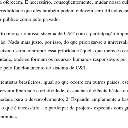
a oferecem. É necessário, conseqüentemente, mudar nossa cul
ncredulidade que eles também podem e devem ser utilizados e
or público como pelo privado.
ário reforçar o nosso sistema de C&T com a participação impo
o. Nada mais justo, por isso, do que priorizar-se a universal
uívoco seria contrapor essa prioridade àquela que merece o e
sidade, onde se formam os recursos humanos responsáveis por
 e pelo funcionamento do sistema de C&T.
ientistas brasileiros, igual ao que ocorre em outros países, es
ervar a liberdade e criatividade, essenciais à ciência básica e 
iedade para o desenvolvimento; 2. Expandir amplamente a ba
– o que é necessário – e participar de projetos especiais com 
onômica.