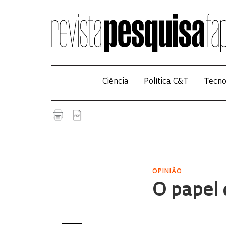
Ciência
Política C&T
Tecno
OPINIÃO
O papel