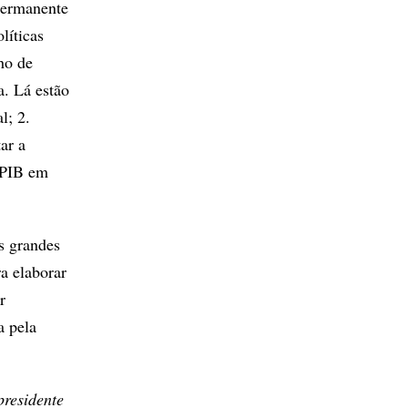
 permanente
líticas
ho de
a. Lá estão
l; 2.
ar a
o PIB em
s grandes
a elaborar
r
a pela
presidente