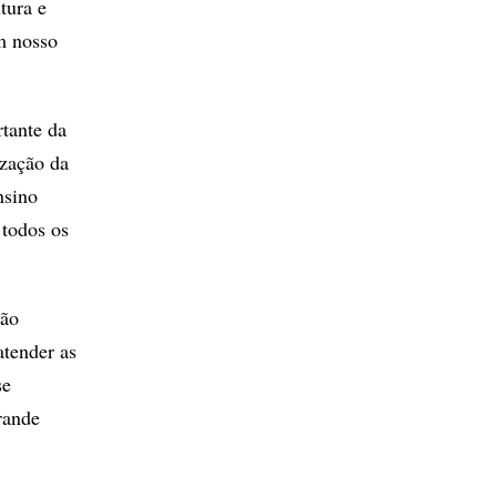
tura e
m nosso
rtante da
ização da
nsino
 todos os
tão
atender as
se
grande