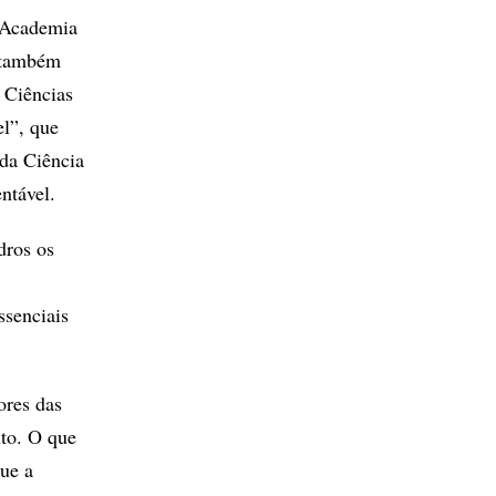
a Academia
, também
 Ciências
l”, que
da Ciência
ntável.
dros os
ssenciais
ores das
to. O que
que a