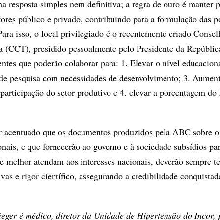
ma resposta simples nem definitiva; a regra de ouro é manter
ores público e privado, contribuindo para a formulação das po
ara isso, o local privilegiado é o recentemente criado Consel
a (CCT), presidido pessoalmente pelo Presidente da Repúblic
ntes que poderão colaborar para: 1. Elevar o nível educaciona
 de pesquisa com necessidades de desenvolvimento; 3. Aument
 participação do setor produtivo e 4. elevar a porcentagem d
er acentuado que os documentos produzidos pela ABC sobre o
ais, e que fornecerão ao governo e à sociedade subsídios par
que melhor atendam aos interesses nacionais, deverão sempre te
tivas e rigor científico, assegurando a credibilidade conquistad
ger é médico, diretor da Unidade de Hipertensão do Incor, 