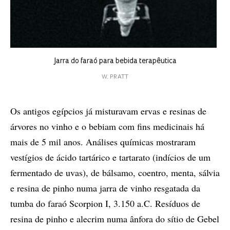
Jarra do faraó para bebida terapêutica
W. PRATT
Os antigos egípcios já misturavam ervas e resinas de
árvores no vinho e o bebiam com fins medicinais há
mais de 5 mil anos. Análises químicas mostraram
vestígios de ácido tartárico e tartarato (indícios de um
fermentado de uvas), de bálsamo, coentro, menta, sálvia
e resina de pinho numa jarra de vinho resgatada da
tumba do faraó Scorpion I, 3.150 a.C. Resíduos de
resina de pinho e alecrim numa ânfora do sítio de Gebel