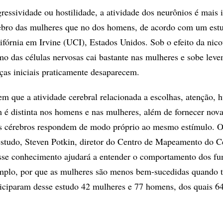
ssividade ou hostilidade, a atividade dos neurônios é mais 
rebro das mulheres que no dos homens, de acordo com um est
ifórnia em Irvine (UCI), Estados Unidos. Sob o efeito da nico
o das células nervosas cai bastante nas mulheres e sobe lev
ças iniciais praticamente desaparecem.
em que a atividade cerebral relacionada a escolhas, atenção, 
é distinta nos homens e nas mulheres, além de fornecer nov
os cérebros respondem de modo próprio ao mesmo estímulo. 
studo, Steven Potkin, diretor do Centro de Mapeamento do C
esse conhecimento ajudará a entender o comportamento dos fu
emplo, por que as mulheres são menos bem-sucedidas quando 
ticiparam desse estudo 42 mulheres e 77 homens, dos quais 6