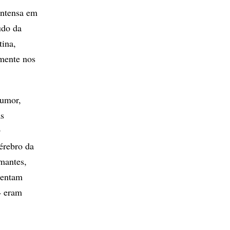
intensa em
udo da
tina,
emente nos
humor,
as
O
érebro da
mantes,
tentam
4 eram