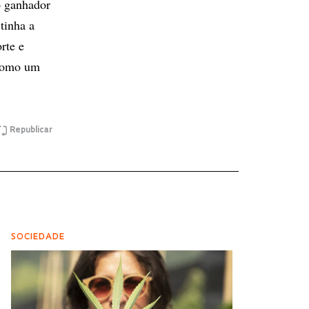
o ganhador
tinha a
rte e
 como um
Republicar