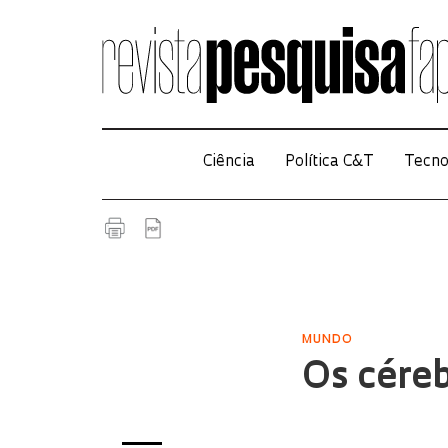
Ciência
Política C&T
Tecno
MUNDO
Os cére