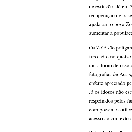
de extinção. Já em 
recuperação de bases
ajudaram o povo Zo’
aumentar a populaç
Os Zo’é são polígam
furo feito no queixo
um adorno de osso
fotografias de Assi
enfeite apreciado p
Já os idosos não es
respeitados pelos fa
com poesia e sutile
acesso ao contexto