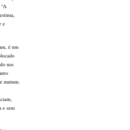
: “A
oestima,
r e
cam, é um
olocado
ado nas
utro
 de mutum.
iciam,
a e sem