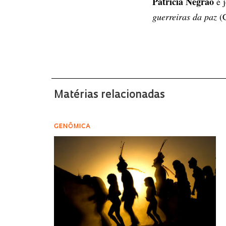
Patrícia Negrão
é j
guerreiras da paz
(C