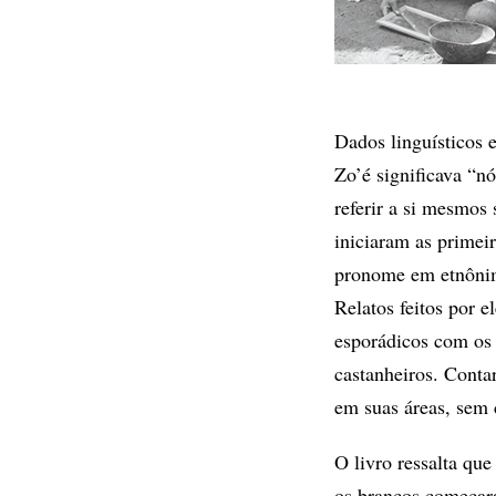
Dados linguísticos 
Zo’é significava “n
referir a si mesmos
iniciaram as primei
pronome em etnônimo
Relatos feitos por 
esporádicos com os 
castanheiros. Cont
em suas áreas, sem c
O livro ressalta que
os brancos começar