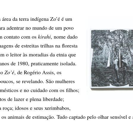
a área da terra indígena Zo’é é um
para adentrar no mundo de um povo
m contato com os
kirahi
, nome dado
agens de estreitas trilhas na floresta
 o leitor às moradias da etnia que
anos de 1980, praticamente isolada.
co
Zo’é
, de Rogério Assis, os
poucos, se revelando. São mulheres
mésticos e no cuidado com os filhos;
s de lazer e plena liberdade;
 roça; idosos e seus xerimbabos,
s animais de estimação. Tudo captado pelo olhar sensível e a