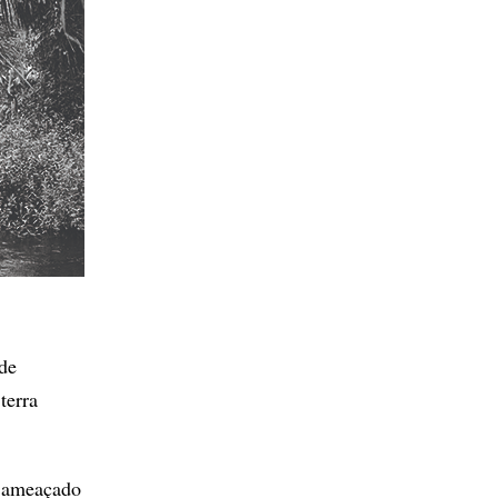
de
terra
e ameaçado