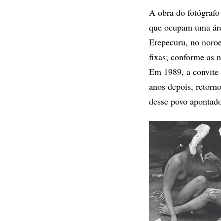
A obra do fotógrafo
que ocupam uma áre
Erepecuru, no noro
fixas; conforme as 
Em 1989, a convite d
anos depois, retorn
desse povo apontado