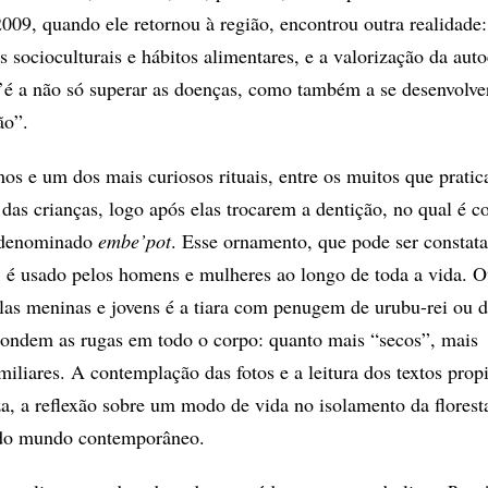
2009, quando ele retornou à região, encontrou outra realidade
 socioculturais e hábitos alimentares, e a valorização da aut
é a não só superar as doenças, como também a se desenvolve
ão”.
os e um dos mais curiosos rituais, entre os muitos que prati
 das crianças, logo após elas trocarem a dentição, no qual é c
 denominado
embe’pot
. Esse ornamento, que pode ser constat
s, é usado pelos homens e mulheres ao longo de toda a vida. O
elas meninas e jovens é a tiara com penugem de urubu-rei ou
condem as rugas em todo o corpo: quanto mais “secos”, mais
miliares. A contemplação das fotos e a leitura dos textos prop
za, a reflexão sobre um modo de vida no isolamento da florest
 do mundo contemporâneo.