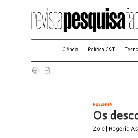
Ciência
Política C&T
Tecno
RESENHA
Os desco
Zo’é | Rogério As