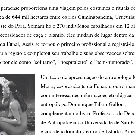
 paraense proporciona uma viagem pelos costumes e rituais d
a de 644 mil hectares entre os rios Cuminapanema, Urucuria
este do Pará. Somam hoje 270 indivíduos espalhados em 12 al
necessidades de caça e plantio, eles mudam de lugar dentro da
a Funai, Assis se tornou o primeiro profissional a registrá-lo
ou à região e completou seu trabalho e suas observações sobre 
 por ele como “solitário”, “hospitaleiro” e “bem-humorado”.
Um texto de apresentação do antropólogo 
Meira, ex-presidente da Funai, e outro mai
com interessantes informações etnológicas
antropóloga Dominique Tilkin Gallois,
complementam o livro. Professora do Dep
de Antropologia da Universidade de São P
e coordenadora do Centro de Estudos Amer