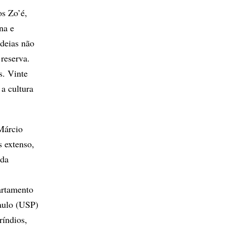
os Zo’é,
na e
deias não
 reserva.
s. Vinte
a cultura
Márcio
s extenso,
 da
artamento
aulo (USP)
índios,