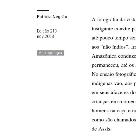
Patrícia Negrão
A fotografia da vist
instigante convite 
Edição 213
até pouco tempo se
nov 2013
aos “não índios”. Im
Antropologia
Amazônica conduzem
permaneceu, até os 
No ensaio fotográfi
indígenas vão, aos 
em seus afazeres do
crianças em momento
homens na caça e na
como são chamados o
de Assis.