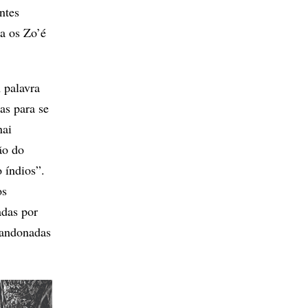
ntes
a os Zo’é
 palavra
as para se
nai
ão do
 índios”.
os
adas por
bandonadas