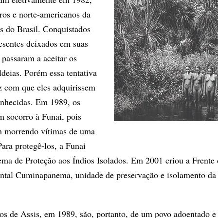
iros e norte-americanos da
s do Brasil. Conquistados
esentes deixados em suas
s passaram a aceitar os
ldeias. Porém essa tentativa
z com que eles adquirissem
onhecidas. Em 1989, os
m socorro à Funai, pois
m morrendo vítimas de uma
Para protegê-los, a Funai
ma de Proteção aos Índios Isolados. Em 2001 criou a Frente 
ntal Cuminapanema, unidade de preservação e isolamento da 
ros de Assis, em 1989, são, portanto, de um povo adoentado 