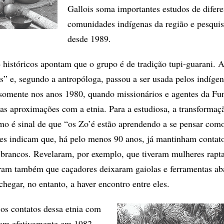
Gallois soma importantes estudos de difere
comunidades indígenas da região e pesquis
desde 1989.
e históricos apontam que o grupo é de tradição tupi-guarani. A
ós” e, segundo a antropóloga, passou a ser usada pelos indígen
 somente nos anos 1980, quando missionários e agentes da Fu
ras aproximações com a etnia. Para a estudiosa, a transformaç
 é sinal de que “os Zo’é estão aprendendo a se pensar como
eles indicam que, há pelo menos 90 anos, já mantinham contat
brancos. Revelaram, por exemplo, que tiveram mulheres rapt
aram também que caçadores deixaram gaiolas e ferramentas a
hegar, no entanto, a haver encontro entre eles.
 os contatos dessa etnia com
am efetivamente em 1982,