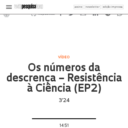
assine
newsletter
edição impressa
Republicar
VÍDEO
Os números da
descrença – Resistência
à Ciência (EP2)
3'24
14:51