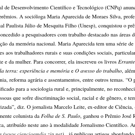
l de Desenvolvimento Científico e Tecnológico (CNPq) anun
prêmios. A socióloga Maria Aparecida de Moraes Silva, profe
al Paulista Júlio de Mesquita Filho (Unesp), conquistou o pr
ncedido a pesquisadores com trabalho destacado nas áreas d
vação da memória nacional. Maria Aparecida tem uma série de
es aos trabalhadores rurais e suas condições sociais, particul
e e da mulher. Para concorrer, ela inscreveu os livros
Errante
ela terra: experiência e memória
e
O avesso do trabalho
, alé
ania, reforma agrária e assentamentos, entre outros temas. “O
ficado para a sociologia rural e, principalmente, no reconhe
soas que sofre discriminação social, racial e de gênero, e te
izada”, diz. O jornalista Marcelo Leite, ex-editor de Ciência, 
ente colunista da
Folha de S. Paulo
, ganhou o Prêmio José 
ca, atribuído neste ano à modalidade Jornalismo Científico. A
a (
www.cienciaemdia.zip.net
)
, já publicou artigos abordando