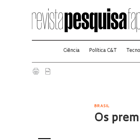
Ciência
Política C&T
Tecno
BRASIL
Os prem