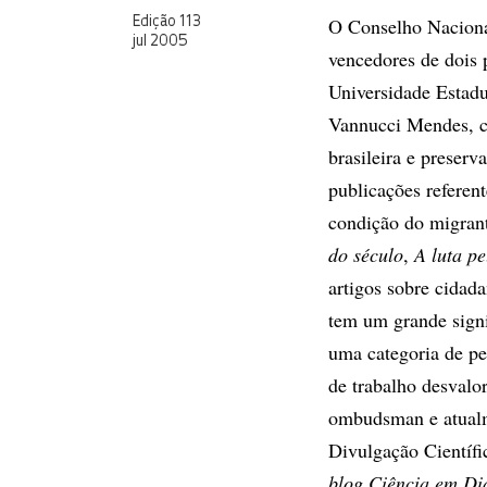
O Conselho Naciona
Edição 113
jul 2005
vencedores de dois 
Universidade Estadu
Vannucci Mendes, co
brasileira e preser
publicações referent
condição do migrant
do século
,
A luta p
artigos sobre cidad
tem um grande signi
uma categoria de pes
de trabalho desvalor
ombudsman e atualm
Divulgação Científi
blog Ciência em Di