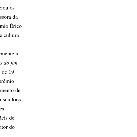
ciou os
ssora da
êmio Érico
e cultura
armente a
s do fim
m de 19
 prêmio
cimento de
m sua força
ex-
Reis de
utor do