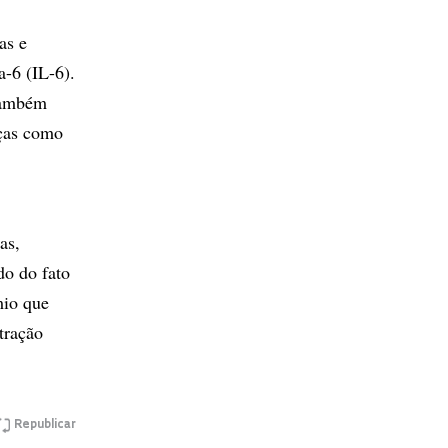
as e
a-6 (IL-6).
 também
nças como
as,
do do fato
mio que
tração
Republicar