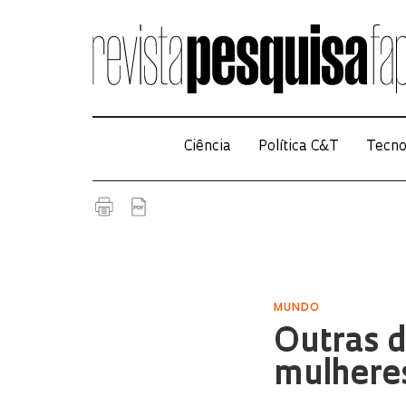
Ciência
Política C&T
Tecno
MUNDO
Outras d
mulhere