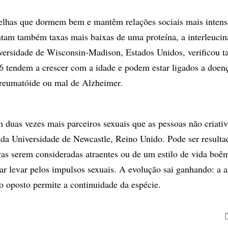
elhas que dormem bem e mantêm relações sociais mais intens
entam também taxas mais baixas de uma proteína, a interleucin
iversidade de Wisconsin-Madison, Estados Unidos, verificou
-6 tendem a crescer com a idade e podem estar ligados a doe
e reumatóide ou mal de Alzheimer.
m duas vezes mais parceiros sexuais que as pessoas não criativ
da Universidade de Newcastle, Reino Unido. Pode ser resulta
ivas serem consideradas atraentes ou de um estilo de vida boê
xar levar pelos impulsos sexuais. A evolução sai ganhando: a a
xo oposto permite a continuidade da espécie.