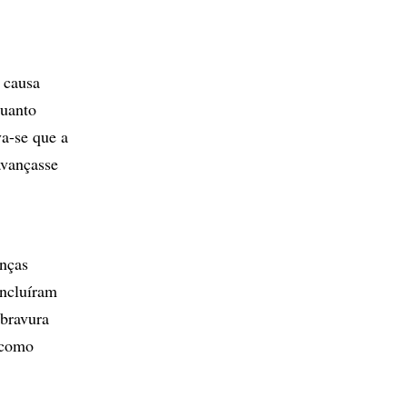
 causa
quanto
a-se que a
avançasse
enças
ncluíram
 bravura
 como