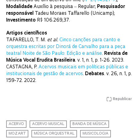
constituição de um acervo on-line (
nº 21/14527-7
);
Modalidade
Auxílio à pesquisa ‒ Regular;
Pesquisador
responsável
Tadeu Moraes Taffarello (Unicamp);
Investimento
R$ 106.269,37.
Artigos científicos
TAFARELLO, T. M.
et al.
Cinco canções para canto e
orquestra escritas por Dinorá de Carvalho para a peça
teatral Noite de São Paulo: Edição e análise
.
Revista de
Música Vocal Erudita Brasileira
. v. 1, n. 1, p. 1-26. 2023.
CASTAGNA, P.
Acervos musicais em políticas públicas e
institucionais de gestão de acervos
.
Debates
. v. 26, n. 1, p.
159-72. 2022.
Republicar
ACERVO
ACERVO MUSICAL
BANDA DE MÚSICA
MOZART
MÚSICA ORQUESTRAL
MUSICOLOGIA